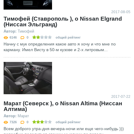
2017-08-05
Тимофей (Ставрополь ), о Nissan Elgrand
(Ниссан Эльгранд)
Автор:
Тимофей
6146
0
общий рейтинг
Начну с мук определения какое авто я хочу и что мне по
карману. Имел Висту в 50-м кузове и 2-х литровым...
2017-07-22
Марат (Северск ), о Nissan Altima (Ниссан
Алтима)
Автор:
Марат
7326
0
общий рейтинг
Всем доброго утра-дня-вечера-ночи или еще чего-нибудь )))