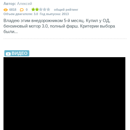
Автор:
Алексей
6818
0
общий рейтинг
Объем двигателя: 3.0 Год выпуска: 2013
Владею этим внедорожником 5-й месяц. Купил у ОД,
бензиновый мотор 3.0, полный фарш. Критерии выбора
были...
ВИДЕО