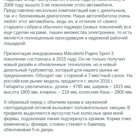
2008 году вышло 2-ое поколение этого автомобиля.
Представлено несколько комплектаций как с дизельным,
так и с бензиновым двигателем. Наши автолюбители очень
любят этот автомобиль, ведь он, в отличие от своего
старшего собрата обычного паджеро (новых поколений) все
еще сделан на раме, лишен множества электроники, то есть
является полноценным проходимцем и надежной рабочей
лошадкой.
Презентация внедорожника Mitsubishi Pajero Sport 3
поколения состоялась в 2015 году. Он не только получил
новый дизайн и обновленные технологии, но и новый
дизельный турбомотор, который для нашего рынка не
предназначен. Обходит нас стороной и 7-местный салон. На
российском рынке модель продается с июля 2016 г.
Габариты увеличились: длина – 4785 мм, ширина – 1815 мм,
высота 1805 мм, клиренс – 218 мм, колесная база – 2800 мм.
Х-образный перед с обилием хрома и зауженной
светодиодной оптикой вызывает положительные эмоции. В
профиле выделяются мускулистые колесные арки иной
формы, подоконная линия подчеркнута хромом. Корма тоже
изменилась: фонари, словно стекают к бамперу,
обволакивая 5-ю дверь.