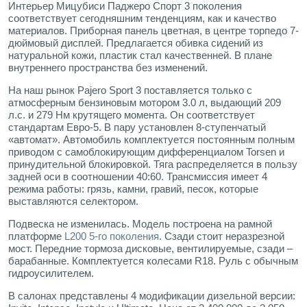
Интерьер Мицубиси Паджеро Спорт 3 поколения
соответствует сегодняшним тенденциям, как и качество
материалов. Приборная панель цветная, в центре торпедо 7-
дюймовый дисплей. Предлагается обивка сидений из
натуральной кожи, пластик стал качественней. В плане
внутреннего пространства без изменений.
На наш рынок Pajero Sport 3 поставляется только с
атмосферным бензиновым мотором 3.0 л, выдающий 209
л.с. и 279 Нм крутящего момента. Он соответствует
стандартам Евро-5. В пару установлен 8-ступенчатый
«автомат». Автомобиль комплектуется постоянным полным
приводом с самоблокирующим дифференциалом Torsen и
принудительной блокировкой. Тяга распределяется в пользу
задней оси в соотношении 40:60. Трансмиссия имеет 4
режима работы: грязь, камни, гравий, песок, которые
выставляются селектором.
Подвеска не изменилась. Модель построена на рамной
платформе
L200 5-го поколения
. Сзади стоит неразрезной
мост. Передние тормоза дисковые, вентилируемые, сзади –
барабанные. Комплектуется колесами R18. Руль с обычным
гидроусилителем.
В салонах представлены 4 модификации дизельной версии: