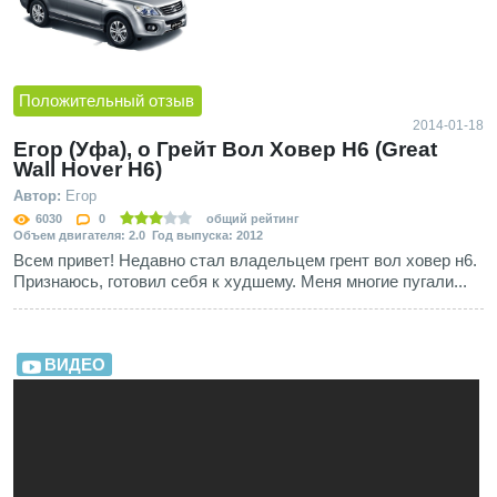
Положительный отзыв
2014-01-18
Егор (Уфа), о Грейт Вол Ховер Н6 (Great
Wall Hover H6)
Автор:
Егор
6030
0
общий рейтинг
Объем двигателя: 2.0 Год выпуска: 2012
Всем привет! Недавно стал владельцем грент вол ховер н6.
Признаюсь, готовил себя к худшему. Меня многие пугали...
ВИДЕО