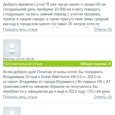
Доброго времени суток! Я уже писал ранее о своем Н6 на
сегодняшний день пройдено 10 000 км и могу поведать
следующее: за весь зимний период с учетом прогрева,
пробок в нашем городе, а также присутствие зимы средний
расход в городском цикле составил 20 литров хотя по
компьютеру показывает 10,7. Прошел второе ТО у ОД
Показать весь отзыв
Ответы (0)
заменили все масла и фильтры обошлось в 12 тыс. руб.
После ТО СТОшники сказали, что все в отличном
состоянии, это радует. У нас вчера первый весенний жаркий
день был +26 попробовал включить кондиционер и тут я
понял что во-первых он как-то слабо охлаждает (были
другие машины и есть опыт), а во-вторых с включенным
Виктор
(26-02-2014)
кондиционером трогаться и набирать скорость просто
Положительный отзыв
Общая оценка: 0
нереально (двигатель бензиновый турбированный), а еще
Всем доброго дня! Почитав отзывы хотел бы поправить
вентилятор охлаждения начинает практически постоянно
Владимира( Отзыв о Great Wall Hover H6 2.0 л, 2013 г.в.
работать. Теперь задается вопрос: а как лето пережить? И
оставил: Владимир из города Мурманск.) Во первых H6 c AT
еще один очень большой, и я считаю жирный минус данного
трансмиссией ну никаким образом не получилось бы
автомобиля - это сцепление как только начинаешь
приобрести у официалов да и ещё в 2013 году ! По сей день
преодолевать препятствия или сдавать задом в горку по
в Россию не поставляются авто Н6 с данным агрегатом.По
неровным дорогам - начинает сгорать сцепление, и этот
Показать весь отзыв
Ответы (0)
поводу "нашей " сборки тоже не сходится: - в России по сей
ужасный запах в салоне стоит.
день собирались лишь Н3, Н3L ,H5L ,H5 TD MT и H5 TD AT!
Только - только на заводе под Липецком налаживается