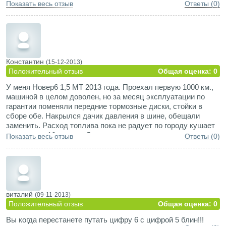
в пределах 16 литров. Да читая отзывы купивших машины в
Показать весь отзыв
Ответы (0)
2012 году задаюсь вопросом они машины с Китая
пригоняли?
Константин
(15-12-2013)
Положительный отзыв
Общая оценка: 0
У меня Новер6 1,5 МТ 2013 года. Проехал первую 1000 км.,
машиной в целом доволен, но за месяц эксплуатации по
гарантии поменяли передние тормозные диски, стойки в
сборе обе. Накрылся дачик давления в шине, обещали
заменить. Расход топлива пока не радует по городу кушает
в пределах 16 литров. Да читая отзывы купивших машины в
Показать весь отзыв
Ответы (0)
2012 году задаются вопрос они машины с Китая пригоняли?
виталий
(09-11-2013)
Положительный отзыв
Общая оценка: 0
Вы когда перестанете путать цифру 6 с цифрой 5 блин!!!