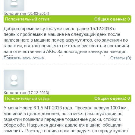
производство модельного ряда Great Wall! Складывается
впечатление что Владимир либо совершил
опечатку(несколько раз),либо намеренно,дабы ввести в
Константин
(01-02-2014)
заблуждение указывает эту модель авто! А задние двери
Положительный отзыв
Общая оценка: 0
плохо закрываются именно у "трёшек" и "пятёрок",но это всё
Доброго времени суток. уже писал ранее 15.12.2013 о
регулируется при наличии инструмента и ловкости рук,за
первых проблемах в машине на следующий день после
неимением такового , решается просто по обращению к
написанного в машине помер аккумулятор, его заменили по
дилеру (с развалом тоже всё решаемо). P.S. у H6 пятая
гарантии, и я так понял, что не стали рисковать и поставили
дверь закрывается просто изЮмительно!!! Приходите в
наш отечественный АКБ. За новогодние каникулы наездил
салон и убедитесь сами! если возникли вопросы ,рад
6500 км., ездили в отпуск. Машина показала себя хорошо,
ответить на них.
Показать весь отзыв
Ответы (0)
все от поездки остались довольные. Комфорт в машине на 5
балов. По трассе расход бензина составил 9,5 литров, но
как заверили в ДЦ, что после обкатки двигателя расход
уменьшится, а это будет после 10 000 км. буду надеяться.
На данный момент устраивает все, один минус подгорает
сцепление.
Константин
(17-12-2013)
Положительный отзыв
Общая оценка: 0
У меня Новер 6 1,5 МТ 2013 года. Проехал первую 1000 км.,
машиной в целом доволен, но за месяц эксплуатации по
гарантии поменяли передние тормозные диски, стойки в
сборе обе. Накрылся датчик давления в шине, обещали
заменить. Расход топлива пока не радует по городу кушает