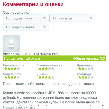
Комментарии и оценки
Сортировать по:
По году выпуска
Типу отзыва
По модификации
Виталя
(06-01-2017 /
Год выпуска
1996)
Положительный отзыв
Общая оценка: 3.3
Безопасность
Экономичность
Динамика
Надежность
Дизайн
Комфорт
Привет всем любителям полного привода и не только.
Купил я себе за копейки НИВУ 1996 г.в., всего за 40000
рублей. Ну конечно состояние было никакое - подвеска
убитая, двигатель показал кулак а в блоке была дыра со
спичечный коробок. Это бывший хозяин масло профукал. В
Показать весь отзыв