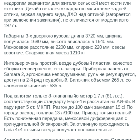
недорогим вариантом для жителя сельской местности или
охотника. Дизайн остался «квадратным» и кроме задней
оптики, зеркал заднего вида, ДХО над оптикой (загорается
при включении зажигания), не отличается от модели авто
1977 г.
Габариты 3-х дверного кузова: длина 3720 мм, ширина
получилась 1680 мм, высота вписалась в 1640 мм.
Межосевое расстояние 2200 мм, клиренс 220 мм, свесы
короткие. Снаряженная масса 1210 кг.
Интерьер очень простой, везде дубовый пластик, качество
сборки несовершенно, есть зазоры. Приборная панель от
Samara 2, эргономика непродуманная, руль не регулируется,
доступ на 2-й ряд неудобный. Багажник объемом 265 л, со
сложенной спинкой - 585 л.
Под капотом только 8-клапанныйо мотор 1.7 л (81 л.с.),
соответствующий стандарту Евро-4 и рассчитан на АИ-95. В
пару идет 5 ст. МКПП. Разгон до 100 км/ч занимает 19 с! По
городу расход топлива 13 л/100 км. Привод только полный.
Есть пониженная передача, межосевой дифференциал с
принудительной блокировкой. За отличную проходимость
Lada 4x4 отзывы всегда получает положительные.
Автомобиль предлагается в трех комплектациях Стандарт,