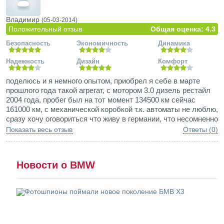
Владимир
(05-03-2014)
Положительный отзыв
Общая оценка: 4.3
Безопасность
Экономичность
Динамика
Надежность
Дизайн
Комфорт
поделюсь и я немного опытом, приобрел я себе в марте
прошлого года такой агрегат, с мотором 3.0 дизель рестайл
2004 года, пробег был на тот момент 134500 км сейчас
161000 км, с механической коробкой т.к. автоматы не люблю,
сразу хочу оговориться что живу в германии, что несомненно
влияет на ресурс подвески в положительную сторону, мотор
Показать весь отзыв
Ответы (0)
М57N отличный, если все вовремя делать, то проблем
доставлять не будет, хорошая динамика разгона, но мне
было мало и я поставил на наго Powerbox, т.е.
Новости о BMW
дополнительный электронный модуль, который увеличивает
мощность двигателя с 218 лс до 257 +75 нм крутящего
момента, ощущается прибавка к мощности только с 3
передачи, но более высоких оборотах охотнее принимает
газ, в германии собственно, тоже практикуется
перепрошивка мозгов, но если это делать в нормальной
фирме, а не у хоббимастера то стоит от 500 евро, мой блок