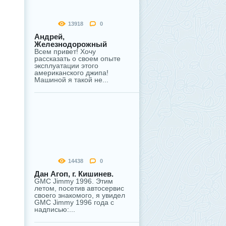
13918
0
Андрей,
Железнодорожный
Всем привет! Хочу
рассказать о своем опыте
эксплуатации этого
американского джипа!
Машиной я такой не...
14438
0
Дан Агоп, г. Кишинев.
GMC Jimmy 1996. Этим
летом, посетив автосервис
своего знакомого, я увидел
GMC Jimmy 1996 года с
надписью:...