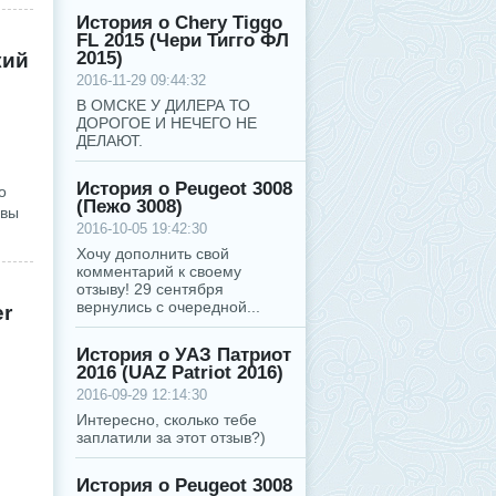
История о Chery Tiggo
FL 2015 (Чери Тигго ФЛ
2015)
кий
2016-11-29 09:44:32
В ОМСКЕ У ДИЛЕРА ТО
ДОРОГОЕ И НЕЧЕГО НЕ
ДЕЛАЮТ.
История о Peugeot 3008
о
(Пежо 3008)
ывы
2016-10-05 19:42:30
Хочу дополнить свой
комментарий к своему
отзыву! 29 сентября
вернулись с очередной...
er
История о УАЗ Патриот
2016 (UAZ Patriot 2016)
2016-09-29 12:14:30
Интересно, сколько тебе
заплатили за этот отзыв?)
История о Peugeot 3008