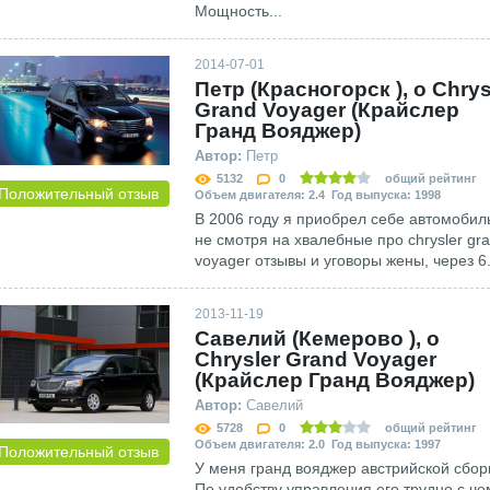
Мощность...
2014-07-01
Петр (Красногорск ), о Сhrys
Grand Voyager (Крайслер
Гранд Вояджер)
Автор:
Петр
5132
0
общий рейтинг
Положительный отзыв
Объем двигателя: 2.4 Год выпуска: 1998
В 2006 году я приобрел себе автомобил
не смотря на хвалебные про chrysler gr
voyager отзывы и уговоры жены, через 6.
2013-11-19
Савелий (Кемерово ), о
Сhrysler Grand Voyager
(Крайслер Гранд Вояджер)
Автор:
Савелий
5728
0
общий рейтинг
Объем двигателя: 2.0 Год выпуска: 1997
Положительный отзыв
У меня гранд вояджер австрийской сбор
По удобству управления его трудно с че