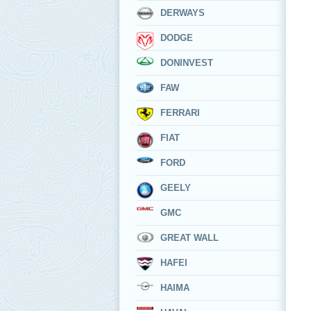
DERWAYS
DODGE
DONINVEST
FAW
FERRARI
FIAT
FORD
GEELY
GMC
GREAT WALL
HAFEI
HAIMA