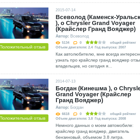
2015-07-14
Всеволод (Каменск-Уральс
), о Сhrysler Grand Voyager
(Крайслер Гранд Вояджер)
Автор:
Всеволод
5134
0
общий рейтинг
Положительный отзыв
Объем двигателя: 2.4 Год выпуска: 2007
Как автолюбителю, мне всегда интересн
узнать про крайслер гранд вояджер отз
владельцев, но сегодня я...
2014-07-13
Богдан (Кинешма ), о Сhrysl
Grand Voyager (Крайслер
Гранд Вояджер)
Автор:
Богдан
6618
0
общий рейтинг
Положительный отзыв
Объем двигателя: 3.8 Год выпуска: 2008
Немного данных о моем автомобиле:
крайслер гранд вояджер, двигатель
бензиновый, объемом 3.8 литра.