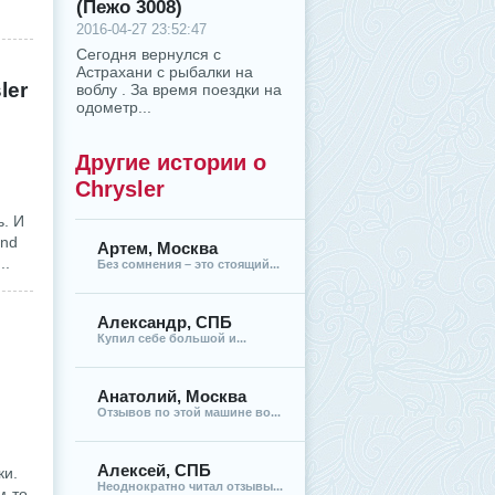
(Пежо 3008)
2016-04-27 23:52:47
Сегодня вернулся с
Астрахани с рыбалки на
ler
воблу . За время поездки на
одометр...
Другие истории о
Chrysler
ь. И
and
Артем, Москва
..
Без сомнения – это стоящий...
Александр, СПБ
Купил себе большой и...
Анатолий, Москва
Отзывов по этой машине во...
Алексей, СПБ
ки.
Неоднократно читал отзывы...
м-то