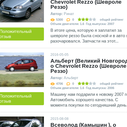
Сhevrolet Rezzo (Шевроле
Реззо)
Автор:
Ринат
5300
0
общий рейтинг
Объем двигателя: 1.6 Год выпуска: 2007
В итоге цена, которую я заплатил за
Положительный
шевроле реззо была сносной и в авто 
отзыв
разочаровался. Запчасти на этот...
2016-05-05
Альберт (Великий Новгород
о Сhevrolet Rezzo (Шевроле
Реззо)
Автор:
Альберт
4706
0
общий рейтинг
Объем двигателя: 1.6 Год выпуска: 2006
Машину нам подарили к новому 2007 г
Положительный
Автомобиль хорошего качества. С
отзыв
момента покупки по сегодняшний день.
2015-08-08
Всеволод (Камышин ), о