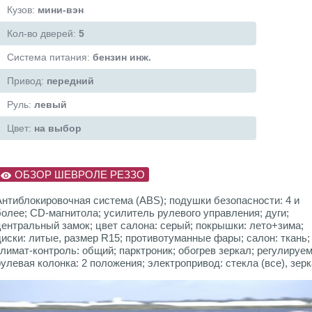
Кузов:
мини-вэн
Кол-во дверей:
5
Система питания:
бензин инж.
Привод:
передний
Руль:
левый
Цвет:
на выбор
ОБЗОР ШЕВРОЛЕ РЕЗЗО
Антиблокировочная система (ABS); подушки безопасности: 4 и
более; CD-магнитола; усилитель рулевого управления; дуги;
центральный замок; цвет салона: серый; покрышки: лето+зима;
диски: литые, размер R15; противотуманные фары; салон: ткань;
климат-контроль: общий; парктроник; обогрев зеркал; регулируе
рулевая колонка: 2 положения; электропривод: стекла (все), зерк