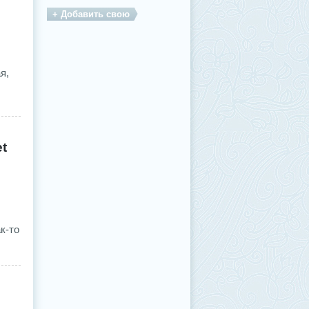
+ Добавить свою
я,
et
к-то