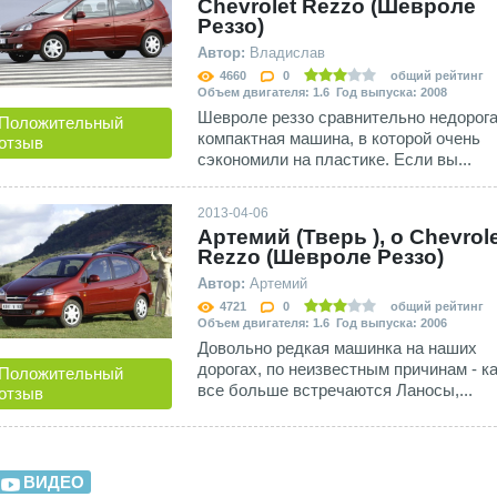
Сhevrolet Rezzo (Шевроле
Реззо)
Автор:
Владислав
4660
0
общий рейтинг
Объем двигателя: 1.6 Год выпуска: 2008
Шевроле реззо сравнительно недорога
Положительный
компактная машина, в которой очень
отзыв
сэкономили на пластике. Если вы...
2013-04-06
Артемий (Тверь ), о Сhevrol
Rezzo (Шевроле Реззо)
Автор:
Артемий
4721
0
общий рейтинг
Объем двигателя: 1.6 Год выпуска: 2006
Довольно редкая машинка на наших
дорогах, по неизвестным причинам - ка
Положительный
все больше встречаются Ланосы,...
отзыв
ВИДЕО