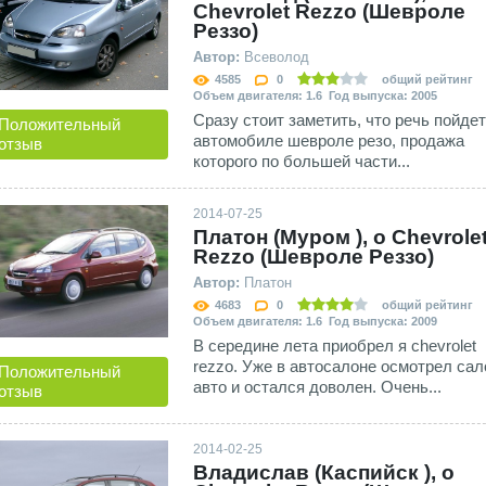
Сhevrolet Rezzo (Шевроле
Реззо)
Автор:
Всеволод
4585
0
общий рейтинг
Объем двигателя: 1.6 Год выпуска: 2005
Сразу стоит заметить, что речь пойдет
Положительный
автомобиле шевроле резо, продажа
отзыв
которого по большей части...
2014-07-25
Платон (Муром ), о Сhevrole
Rezzo (Шевроле Реззо)
Автор:
Платон
4683
0
общий рейтинг
Объем двигателя: 1.6 Год выпуска: 2009
В середине лета приобрел я chevrolet
rezzo. Уже в автосалоне осмотрел сал
Положительный
авто и остался доволен. Очень...
отзыв
2014-02-25
Владислав (Каспийск ), о