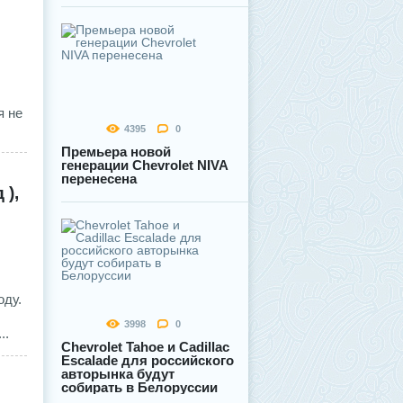
я не
4395
0
Премьера новой
генерации Chevrolet NIVA
перенесена
 ),
оду.
3998
0
..
Chevrolet Tahoe и Cadillac
Escalade для российского
авторынка будут
собирать в Белоруссии