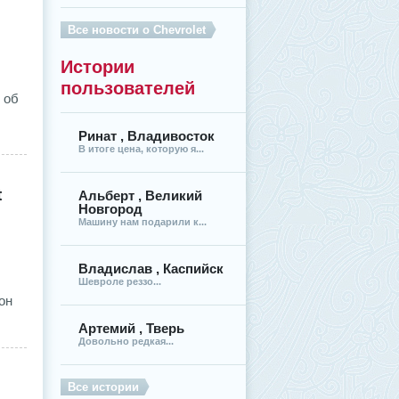
Все новости о Chevrolet
Истории
пользователей
 об
Ринат , Владивосток
В итоге цена, которую я...
t
Альберт , Великий
Новгород
Машину нам подарили к...
Владислав , Каспийск
Шевроле реззо...
он
Артемий , Тверь
Довольно редкая...
Все истории