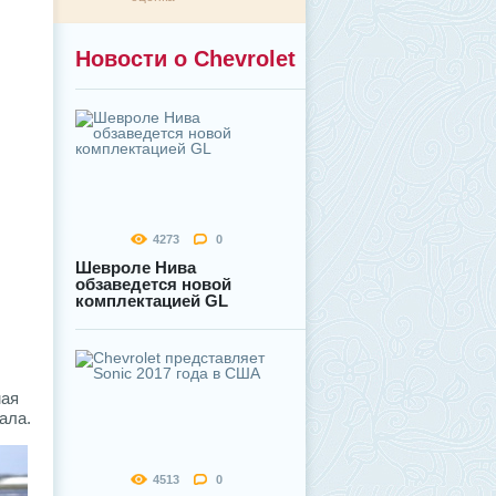
Новости о Chevrolet
4273
0
Шевроле Нива
обзаведется новой
комплектацией GL
мая
ала.
4513
0