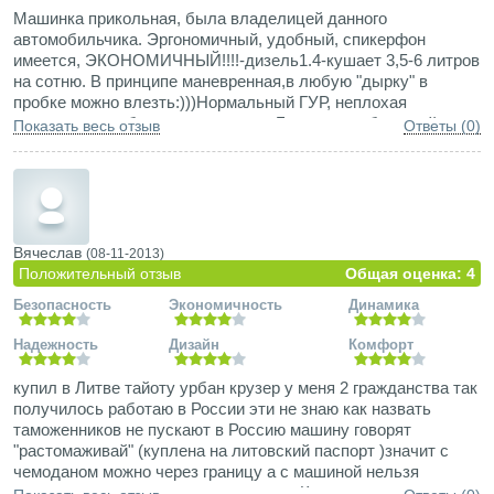
Машинка прикольная, была владелицей данного
автомобильчика. Эргономичный, удобный, спикерфон
имеется, ЭКОНОМИЧНЫЙ!!!!-дизель1.4-кушает 3,5-6 литров
на сотню. В принципе маневренная,в любую "дырку" в
пробке можно влезть:)))Нормальный ГУР, неплохая
проходимость-благодаря дизелю. Багажник небольшой, но
Показать весь отзыв
Ответы (0)
на неделю продуктов для семьи закупить можно-все
влезает:)7 подушек безопасности. По сиденьям согласна-
передние очень удобные. Много полочек-ящичков.
Из минусов-зимой в средней полосе нужен "Вебасто"(для
дизелей), иначе просто машина промерзает изнутри сильно
и долго очень прогревается салон. Нет подогрева сидений.
Вячеслав
(08-11-2013)
Малый радиус разворота, хотя машинка маленькая. При
Положительный отзыв
Общая оценка: 4
езде с открытыми окнами закладывает уши (гул, опять же
Безопасность
Экономичность
Динамика
дизель, может на бензине такого нет???) Маловато место
сзади-только для двоих.
Надежность
Дизайн
Комфорт
купил в Литве тайоту урбан крузер у меня 2 гражданства так
получилось работаю в России эти не знаю как назвать
таможенников не пускают в Россию машину говорят
"растомаживай" (куплена на литовский паспорт )значит с
чемоданом можно через границу а с машиной нельзя
таможенник говорит что я ее продам .Как можно