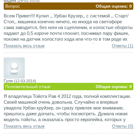
вадим
(26-02-2015)
Вопрос
Общая оценка: 0
Всем Привет!!! Купил ,, Урбан Крузер,, с системой ,, Старт/
Стоп,, машинка конечно ничего, но иногда на светофоре
сама заводится, без ноги на сцеплении, и холостые обороты
падают до 0,5 короче почти глохнет, поснимал пару фишек,
похоже на датчик холостого хода или что-то в том роде их
там два штуки на моторе сверху по правой стороне мотора,
Показать весь отзыв
Ответы (1)
мотор 1,3 бензин.
Гуля
(12-03-2014)
Положительный отзыв
Общая оценка: 0
Я владелица Тойота Рав 4 2012 года, полной комплектации.
Своей машиной очень довольна. Случайно и впервые
увидела Урбан круйзер, он сразу привлек мое внимание,
пришлось даже догнать, чтобы посмотреть. Думала новая
модель тойоты, а оказалась просто европейка, которых у
нас почему-то нет. Хотя думаю нашлись бы
Показать весь отзыв
Ответы (0)
заинтересованные этим мини-джипиком! Я например для
дочки заинтересовалась. И цена авто разумная и