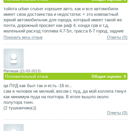
тойота urban cruiser хорошее авто, как и все автомобили
имеет свои достоинства и недостатки: + это компактный
юркий автомобильчик для города, который имеет такой же
почти, дорожный просвет как раф 4, хонда срв и т.д,
маленький расход топлива 4.7-5л, трасса 6-7 город, задние
сиденья двигаются по направляющим так что багажник
Показать весь отзыв
Ответы (0)
можно регулировать по объему, а двигатели и подвеска
тойоты себя уже давно зарекомендовали. Из минусов могу
отметить только отсутствие полноразмерной запаски и чуть
слабоватый двигатель(по трассе) для мажоров и гонщиков,
но авто и непредназначался для установления скоростных
рекордов. В целом очень удобный, надежный и самое
Наташа
(21-03-2013)
главное современный автомобиль.
Положительный отзыв
Общая оценка: 0
qа ПУД как был так и есть -16 кг...
сам я человек не мелкий, весом с пуд, да мой коллега тянул
как минимум пуда на полтора. В итоге вышло около
полутора тонн.
(2 тушканчика:))
Ответы (0)