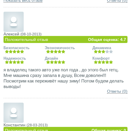
Показать весь отзыв
Ответы (0)
наказывать(не пускать)за те действия которые не
совершил? Вот машина в Литве а я в Росии .Машина -люкс.
у меня дизель, за 3 года ни разу ни одного отказа .сердце
радуется когда видишь что проехав допустим 30км
израсходовал4 примерно в пересчете на 100км литра
солярки.номер дали FAS машона динамичная и оправдывает
Алексей
(08-10-2013)
себя на перекрестке как правило первый.на трассе всякие
Положительный отзыв
Общая оценка: 4.7
"Пежо" "Форды" чуть газу дашь -взади...
Безопасность
Экономичность
Динамика
Надежность
Дизайн
Комфорт
я владелец такого авто уже пол года , до этого был гетц.
Мне машина сразу запала в душу, Всем доволен!!!
Посмотрим как переживёт нашу зиму! Потом будем делать
выводы!
Ответы (0)
Константин
(28-03-2013)
Положительный отзыв
Общая оценка: 0