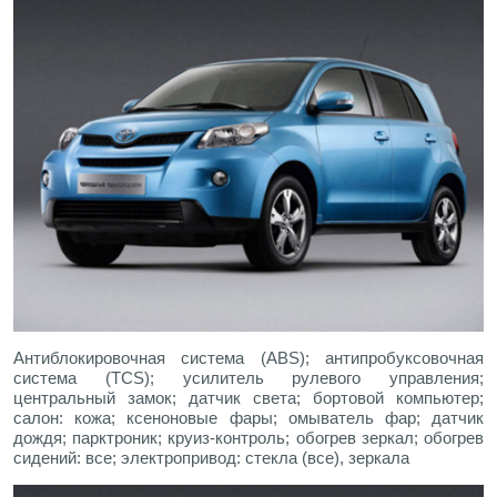
Антиблокировочная система (ABS); антипробуксовочная
система (TCS); усилитель рулевого управления;
центральный замок; датчик света; бортовой компьютер;
салон: кожа; ксеноновые фары; омыватель фар; датчик
дождя; парктроник; круиз-контроль; обогрев зеркал; обогрев
сидений: все; электропривод: стекла (все), зеркала