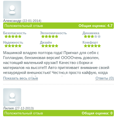
экономична для городских пробок.
Александр
(22-01-2014)
Положительный отзыв
Общая оценка: 4.7
Безопасность
Экономичность
Динамика
Надежность
Дизайн
Комфорт
Машинкой владею полтора года! Пригнал для себя с
Голландии, бензиновая версия! ООООчень доволен,
настоящий маленький крузак!! Качество сборки и
материалов на высоте!!! Авто притягивает внимание своей
незаурядной внешностью! Честно,я просто кайфую, когда
сажусь за руль!! Считаю, что тойота полностью
Показать весь отзыв
Ответы (0)
оправдывает свой рекламный слоган!
Лилия
(27-12-2013)
Положительный отзыв
Общая оценка: 0