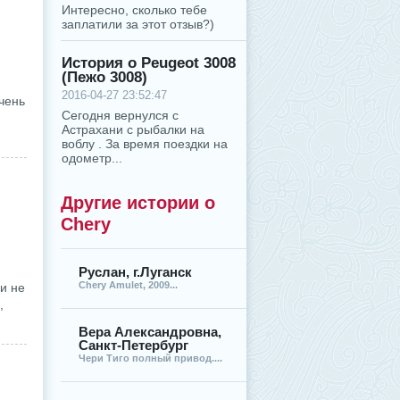
Интересно, сколько тебе
заплатили за этот отзыв?)
История о Peugeot 3008
(Пежо 3008)
2016-04-27 23:52:47
чень
Сегодня вернулся с
Астрахани с рыбалки на
воблу . За время поездки на
одометр...
Другие истории о
Chery
Руслан, г.Луганск
Chery Amulet, 2009...
и не
,
Вера Александровна,
Санкт-Петербург
Чери Тиго полный привод....