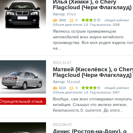
Илья (Химки ), о Chery
Flagcloud (Чери Флагклауд)
Автор:
Илья
3848
0
общий рейтинг
Объем двигателя: 1.6 Год выпуска: 2008
Являюсь острым приверженцом
автомобилей всех марок китайского
производства. Вся моя родня ездила то
на...
2013-11-07
Матвей (Киселёвск ), о Cher
Flagcloud (Чери Флагклауд)
Автор:
Матвей
4218
0
общий рейтинг
Объем двигателя: 1.6 Год выпуска: 2007
Вообще, сам всех отговаривал покупать
Отрицательный отзыв
китайцев. Слышал что железо мягкое,
безопасность 0, сыпется. До этого...
2013-08-07
Денис (Ростов-на-Дону), о