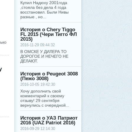
Купил Надюху 2001года
,стояла без дела 4 года
восстановил. Были Нивы
разные , но...
История о Chery Tiggo
FL 2015 (Чери Тигго ФЛ
2015)
лько
2016-11-29 09:44:32
В ОМСКЕ У ДИЛЕРА ТО
ДОРОГОЕ И НЕЧЕГО НЕ
ДЕЛАЮТ.
y
История о Peugeot 3008
(Пежо 3008)
2016-10-05 19:42:30
Хочу дополнить свой
комментарий к своему
отзыву! 29 сентября
вернулись с очередной...
История о УАЗ Патриот
2016 (UAZ Patriot 2016)
2016-09-29 12:14:30