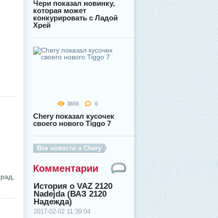
Чери показал новинку,
которая может
конкурировать с Ладой
Хрей
3655
0
Chery показал кусочек
своего нового Tiggo 7
Все новости о Chery
Комментарии
 рад,
История о VAZ 2120
Nadejda (ВАЗ 2120
Надежда)
2017-02-02 11:39:04