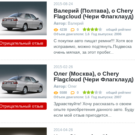
2015-08-24
Валерий (Полтава), о Chery
Flagcloud (Чери Флагклауд)
Автор:
Валерий
4238
0
общий рейтинг
Объем двигателя: 1.6 Год выпуска: 2006
С покупки авто пищат ремни!!! Хотя все
Отрицательный отзыв
исправимо, можно подтянуть.Подвеска
очень мягкая, за этот пробег...
2015-02-26
Олег (Москва), о Chery
Flagcloud (Чери Флагклауд)
Автор:
Олег
5588
0
общий рейтинг
Объем двигателя: 1.6 Год выпуска: 2007
Здравствуйте! Хочу рассказать о своем
Отрицательный отзыв
опыте приобретения данного авто. Буду
если мой отзыв пригодится...
2014-04-26