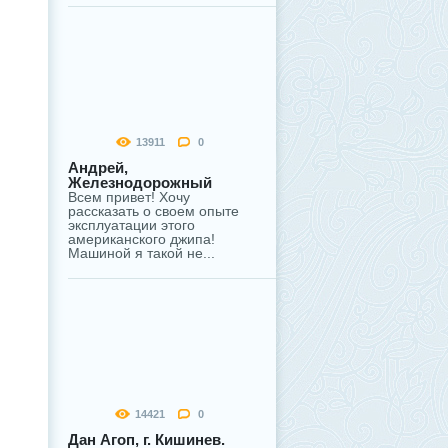
13911
0
Андрей,
Железнодорожный
Всем привет! Хочу
рассказать о своем опыте
эксплуатации этого
американского джипа!
Машиной я такой не...
14421
0
Дан Агоп, г. Кишинев.