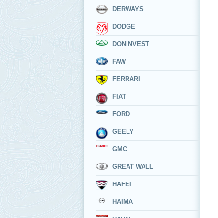
DERWAYS
DODGE
DONINVEST
FAW
FERRARI
FIAT
FORD
GEELY
GMC
GREAT WALL
HAFEI
HAIMA