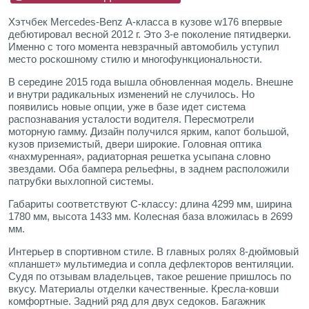
Хэтчбек Mercedes-Benz А-класса в кузове w176 впервые
дебютировал весной 2012 г. Это 3-е поколение пятидверки.
Именно с того момента невзрачный автомобиль уступил
место роскошному стилю и многофункциональности.
В середине 2015 года вышла обновленная модель. Внешне
и внутри радикальных изменений не случилось. Но
появились новые опции, уже в базе идет система
распознавания усталости водителя. Пересмотрели
моторную гамму. Дизайн получился ярким, капот большой,
кузов приземистый, двери широкие. Головная оптика
«нахмуренная», радиаторная решетка усыпана словно
звездами. Оба бампера рельефны, в заднем расположили
патрубки выхлопной системы.
Габариты соответствуют С-классу: длина 4299 мм, ширина
1780 мм, высота 1433 мм. Колесная база вложилась в 2699
мм.
Интерьер в спортивном стиле. В главных ролях 8-дюймовый
«планшет» мультимедиа и сопла дефлекторов вентиляции.
Судя по отзывам владельцев, такое решение пришлось по
вкусу. Материалы отделки качественные. Кресла-ковши
комфортные. Задний ряд для двух седоков. Багажник