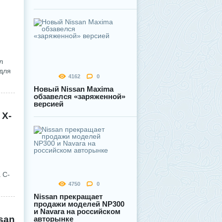
л
 для
4162
0
Новый Nissan Maxima
обзавелся «заряженной»
версией
 X-
 С-
4750
0
Nissan прекращает
продажи моделей NP300
и Navara на российском
san
авторынке