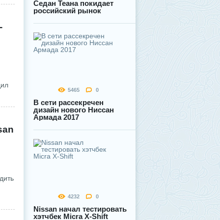
Седан Теана покидает
российский рынок
-
м
дил
5465
0
В сети рассекречен
дизайн нового Ниссан
Армада 2017
san
дить
4232
0
Nissan начал тестировать
хэтчбек Micra Х-Shift