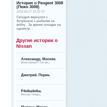
История о Peugeot 3008
(Пежо 3008)
2016-04-27 23:52:47
Сегодня вернулся с
Астрахани с рыбалки на
воблу . За время поездки на
одометр...
Другие истории о
Nissan
Александр, Москва
Всем привет! Так уж...
Дмитрий, Пермь
...
P4elka4elka,
Ниссан Тиида...
Марина, Минск