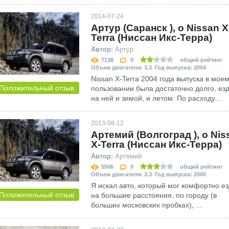
2014-07-24
Артур (Саранск ), о Nissan X
Terra (Ниссан Икс-Терра)
Автор:
Артур
7138
0
общий рейтинг
Объем двигателя: 3.3 Год выпуска: 2004
Nissan X-Terra 2004 года выпуска в мое
Положительный отзыв
пользовании была достаточно долго, ез
на ней и зимой, и летом. По расходу...
2013-08-12
Артемий (Волгоград ), о Nis
X-Terra (Ниссан Икс-Терра)
Автор:
Артемий
5506
0
общий рейтинг
Объем двигателя: 3.3 Год выпуска: 2000
Я искал авто, который мог комфортно ез
Положительный отзыв
на большие расстояния, по городу (в
больших московских пробках), ...