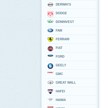
DERWAYS
DODGE
DONINVEST
FAW
FERRARI
FIAT
FORD
GEELY
GMC
GREAT WALL
HAFEI
HAIMA