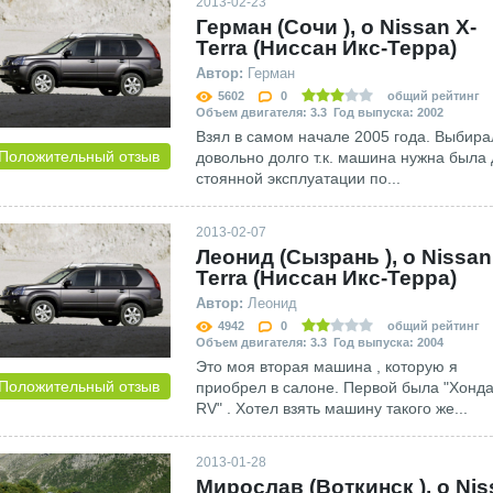
2013-02-23
Герман (Сочи ), о Nissan X-
Terra (Ниссан Икс-Терра)
Автор:
Герман
5602
0
общий рейтинг
Объем двигателя: 3.3 Год выпуска: 2002
Взял в самом начале 2005 года. Выбира
Положительный отзыв
довольно долго т.к. машина нужна была
стоянной эксплуатации по...
2013-02-07
Леонид (Сызрань ), о Nissan
Terra (Ниссан Икс-Терра)
Автор:
Леонид
4942
0
общий рейтинг
Объем двигателя: 3.3 Год выпуска: 2004
Это моя вторая машина , которую я
Положительный отзыв
приобрел в салоне. Первой была "Хонда
RV" . Хотел взять машину такого же...
2013-01-28
Мирослав (Воткинск ), о Nis