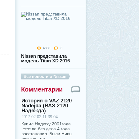
4808
0
Nissan представила
модель Titan XD 2016
Все новости о Nissan
Комментарии
История о VAZ 2120
Nadejda (ВАЗ 2120
Надежда)
2017-02-02 11:39:04
Купил Надюху 2001года
,стояла без дела 4 года
восстановил. Были Нивы
разные , но...