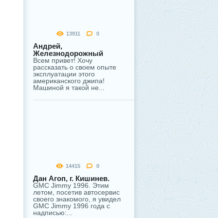
13911
0
Андрей,
Железнодорожный
Всем привет! Хочу
рассказать о своем опыте
эксплуатации этого
американского джипа!
Машиной я такой не...
14415
0
Дан Агоп, г. Кишинев.
GMC Jimmy 1996. Этим
летом, посетив автосервис
своего знакомого, я увидел
GMC Jimmy 1996 года с
надписью:...