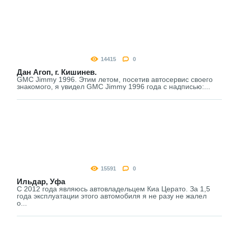
14415
0
Дан Агоп, г. Кишинев.
GMC Jimmy 1996. Этим летом, посетив автосервис своего
знакомого, я увидел GMC Jimmy 1996 года с надписью:...
15591
0
Ильдар, Уфа
С 2012 года являюсь автовладельцем Киа Церато. За 1,5
года эксплуатации этого автомобиля я не разу не жалел
о...