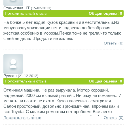
Cтанислав НТ
(15-02-2013)
Положительный отзыв
Общая оценка: 0
На бочке 5 лет ездил.Кузов красивый и вместительный.Из
минусов:шумоизоляции нет и подвеска до безобразия
жёсткая,особенно в морозы.Печка тоже не грела,что только
с ней не делал.Продал и не жалею.
Ответы (0)
Руслан
(21-12-2012)
Положительный отзыв
Общая оценка: 0
Отличная машина. Не раз выручала. Мотор хороший,
надежный. 2000 см в самый раз ей... Ни разу не пожалел.. И
менять ни на что не охота. Кузов классика - смотрится.
Салон просторный, довольно эргономичная, впрочем как и
все Toyota. С мелким ремонтом нет проблем. Все легко
меняется в любом гараже со смотровой ямой... А до
Показать весь отзыв
Ответы (0)
крупного дело не доходит - машина крепкая. Единственное