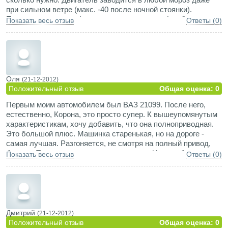
при сильном ветре (макс. -40 после ночной стоянки).
Подвеска очень комфортная и длинноходная(пробоев не
Показать весь отзыв
Ответы (0)
случалось ни разу), в поворотах уверенно держится даже
если положить спидометр. Полный привод не раз выручал,
главное не давать садиться на брюхо. Салон просторный: в
пятером проезжали 2000км за один день и никто не
пожаловался на усталость. Интересный факт: если
установить неоригинальные амортизаторы KONI, но
Оля
(21-12-2012)
оставить родные пружины, то при сохранении той же
Положительный отзыв
Общая оценка: 0
комфортности управляемость улучшается в разы. На
Первым моим автомобилем был ВАЗ 21099. После него,
редкость очень стабильный автомобиль. Ни разу небыло
естественно, Корона, это просто супер. К вышеупомянутым
замечено склонности к заносу или сносу.
характеристикам, хочу добавить, что она полноприводная.
Это большой плюс. Машинка старенькая, но на дороге -
самая лучшая. Разгоняется, не смотря на полный привод,
быстро. Тормоза схватывают мгновенно. Из-за габаритов,
Показать весь отзыв
Ответы (0)
маневренность у машины не большая. А в основном -
машина класс. Нисколько не жалею, что выбрала именно ее.
Дмитрий
(21-12-2012)
Положительный отзыв
Общая оценка: 0