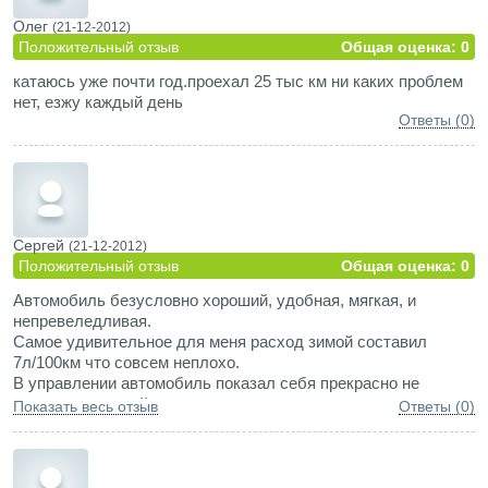
Олег
(21-12-2012)
Положительный отзыв
Общая оценка: 0
катаюсь уже почти год.проехал 25 тыс км ни каких проблем
нет, езжу каждый день
Ответы (0)
Сергей
(21-12-2012)
Положительный отзыв
Общая оценка: 0
Автомобиль безусловно хороший, удобная, мягкая, и
непревеледливая.
Самое удивительное для меня расход зимой составил
7л/100км что совсем неплохо.
В управлении автомобиль показал себя прекрасно не
смотря на правый руль.
Показать весь отзыв
Ответы (0)
Кстати совершенно незаметил разницы левого и правого
руля, раверное дело в опыте вождения.