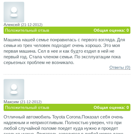
что, это выходят новые модели и популярность этого
автомобиля падает, но знатоки - ценят. А за новыми и модой
- не угнаться. Вообщем, если нужна крепкая и надежная
машина, то это та самая.
Алексей
(21-12-2012)
Положительный отзыв
Общая оценка: 0
Машина нашей семье понравилась с первого взгляда. Для
семьи из трех человек подходит очень хорошо. Это моя
первая машина. Сел в нее и как будто ездил в ней не
первый год. Стала членом семьи. По эксплуатации пока
серьезных проблем не возникало.
Ответы (0)
Максим
(21-12-2012)
Положительный отзыв
Общая оценка: 0
Отличный автомобиль Toyota Corona.Показал себя очень
надежным и неприхотливым. Полностью уверен, что при
любой случайной поломе поедет куда нужно и проедет
сколько нужно. Двигатель заводится в любой мороз даже