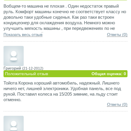
Вобщем-то машина не плохая . Один недостаток правый
руль. Комфорт машины конечно не соответствует классу но
довольно таки удобные сиденья. Как раз таки встроен
кондицеонер для охлаждения воздуха. Немного можно
улучшить мягкость машины , при передвежениях по не
отремонтированной трассе каждая кочка чувствуется при
Показать весь отзыв
Ответы (0)
этом страдает ходовая часть машины. А это первая причина
ДТП
Григорий
(21-12-2012)
Положительный отзыв
Общая оценка: 0
Тойота Корона хороший автомобиль, надежный. Лишнего
ничего нет, лишней электроники. Удобная панель, все под
рукой. Поставил колеса на 15/205 зимние, на льду стоит
отменно.
Ответы (0)