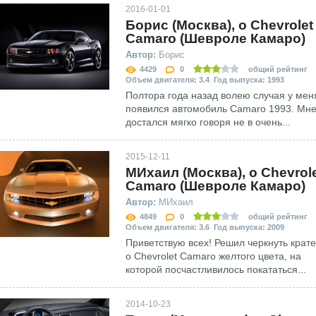
2016-01-01
Борис (Москва), о Сhevrolet
Сamaro (Шевроле Камаро)
Автор:
Борис
4429
0
общий рейтинг
Объем двигателя: 3.4 Год выпуска: 1993
Полтора года назад волею случая у мен
появился автомобиль Camaro 1993. Мне
достался мягко говоря не в очень...
2015-12-11
МИхаил (Москва), о Сhevrol
Сamaro (Шевроле Камаро)
Автор:
МИхаил
4849
0
общий рейтинг
Объем двигателя: 3.6 Год выпуска: 2009
Приветствую всех! Решил черкнуть крат
о Chevrolet Camaro желтого цвета, на
которой посчастливилось покататься...
2014-10-23