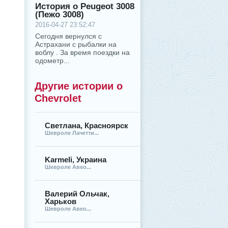
История о Peugeot 3008
(Пежо 3008)
2016-04-27 23:52:47
Сегодня вернулся с
Астрахани с рыбалки на
воблу . За время поездки на
одометр...
Другие истории о
Chevrolet
Светлана, Красноярск
Шевроле Лачетти...
Karmeli, Украина
Шевроле Авео...
Валерий Ольчак,
Харьков
Шевроле Авео...