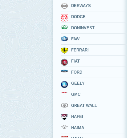
DERWAYS
DODGE
DONINVEST
FAW
FERRARI
FIAT
FORD
GEELY
GMC
GREAT WALL
HAFEI
HAIMA