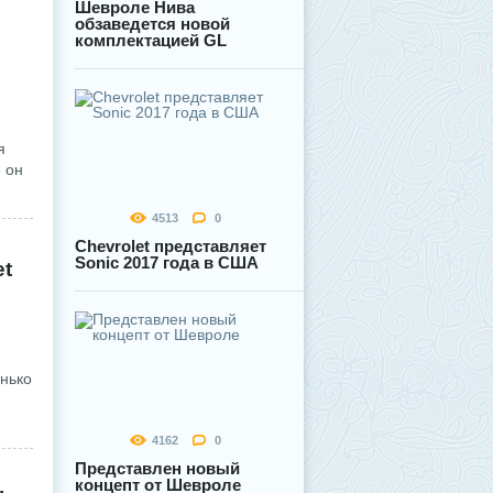
Шевроле Нива
обзаведется новой
комплектацией GL
я
 он
4513
0
Chevrolet представляет
Sonic 2017 года в США
et
енько
4162
0
Представлен новый
концепт от Шевроле