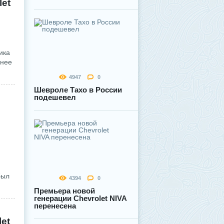
let
ика
енее
4947
0
Шевроле Тахо в России
подешевел
был
4394
0
Премьера новой
генерации Chevrolet NIVA
перенесена
et