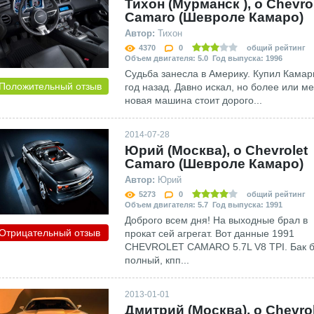
Тихон (Мурманск ), о Сhevro
Сamaro (Шевроле Камаро)
Автор:
Тихон
4370
0
общий рейтинг
Объем двигателя: 5.0 Год выпуска: 1996
Судьба занесла в Америку. Купил Камар
Положительный отзыв
год назад. Давно искал, но более или м
новая машина стоит дорого...
2014-07-28
Юрий (Москва), о Сhevrolet
Сamaro (Шевроле Камаро)
Автор:
Юрий
5273
0
общий рейтинг
Объем двигателя: 5.7 Год выпуска: 1991
Доброго всем дня! На выходные брал в
Отрицательный отзыв
прокат сей агрегат. Вот данные 1991
CHEVROLET CAMARO 5.7L V8 TPI. Бак 
полный, кпп...
2013-01-01
Дмитрий (Москва), о Сhevrol