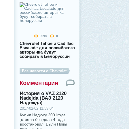
3998
0
Chevrolet Tahoe и Cadillac
Escalade для российского
авторынка будут
собирать в Белоруссии
Все новости о Chevrolet
Комментарии
История о VAZ 2120
Nadejda (ВАЗ 2120
Надежда)
2017-02-02 11:39:04
Купил Надюху 2001года
,стояла без дела 4 года
восстановил. Были Нивы
разные , но...