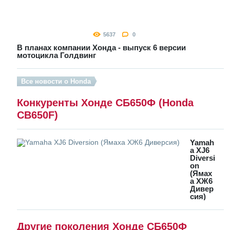
5637
0
В планах компании Хонда - выпуск 6 версии
мотоцикла Голдвинг
Все новости о Honda
Конкуренты Хонде СБ650Ф (Honda
CB650F)
Yamah
a XJ6
Diversi
on
(Ямах
а ХЖ6
Дивер
сия)
Другие поколения Хонде СБ650Ф