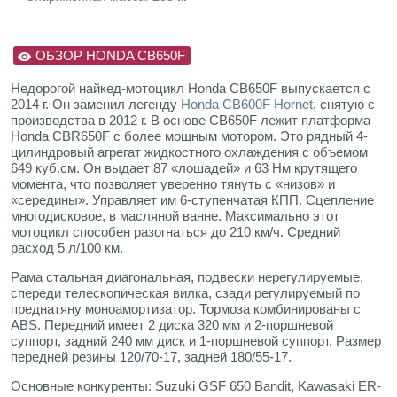
ОБЗОР HONDA CB650F
Недорогой найкед-мотоцикл Honda CB650F выпускается с
2014 г. Он заменил легенду
Honda CB600F Hornet
, снятую с
производства в 2012 г. В основе CB650F лежит платформа
Honda CBR650F с более мощным мотором. Это рядный 4-
цилиндровый агрегат жидкостного охлаждения с объемом
649 куб.см. Он выдает 87 «лошадей» и 63 Нм крутящего
момента, что позволяет уверенно тянуть с «низов» и
«середины». Управляет им 6-ступенчатая КПП. Сцепление
многодисковое, в масляной ванне. Максимально этот
мотоцикл способен разогнаться до 210 км/ч. Средний
расход 5 л/100 км.
Рама стальная диагональная, подвески нерегулируемые,
спереди телескопическая вилка, сзади регулируемый по
преднатяну моноамортизатор. Тормоза комбинированы с
ABS. Передний имеет 2 диска 320 мм и 2-поршневой
суппорт, задний 240 мм диск и 1-поршневой суппорт. Размер
передней резины 120/70-17, задней 180/55-17.
Основные конкуренты: Suzuki GSF 650 Bandit, Kawasaki ER-