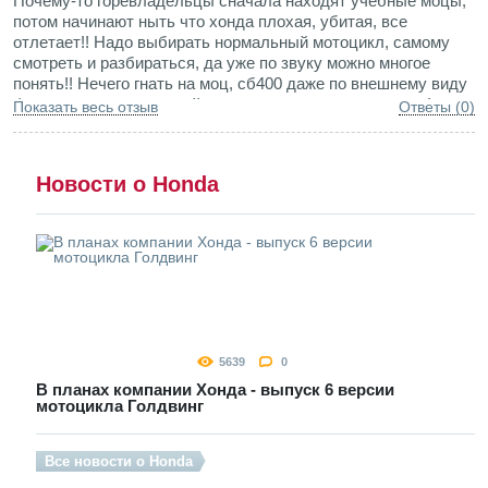
Почему-то горевладельцы сначала находят учебные моцы,
потом начинают ныть что хонда плохая, убитая, все
отлетает!! Надо выбирать нормальный мотоцикл, самому
смотреть и разбираться, да уже по звуку можно многое
понять!! Нечего гнать на моц, сб400 даже по внешнему виду
фору даст многим, читайте лучше отзывы владельцев!
Показать весь отзыв
Ответы (0)
Новости о Honda
5639
0
В планах компании Хонда - выпуск 6 версии
мотоцикла Голдвинг
Все новости о Honda