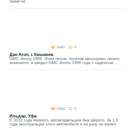
такой не...
14407
0
Дан Агоп, г. Кишинев.
GMC Jimmy 1996. Этим летом, посетив автосервис своего
знакомого, я увидел GMC Jimmy 1996 года с надписью:...
15583
0
Ильдар, Уфа
С 2012 года являюсь автовладельцем Киа Церато. За 1,5
года эксплуатации этого автомобиля я не разу не жалел
о...