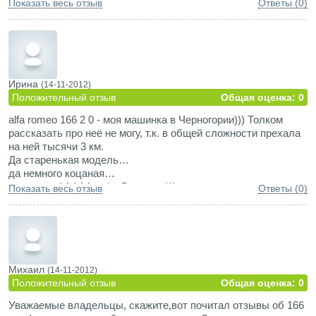
высоте.
Показать весь отзыв
Ответы (0)
Ирина
(14-11-2012)
Положительный отзыв
Общая оценка: 0
alfa romeo 166 2 0 - моя машинка в Черногории))) Толком
рассказать про неё не могу, т.к. в общей сложности прехала
на ней тысячи 3 км.
Да старенькая модель…
да немного коцаная…
но это же АААААльфа Ромееео )))
Показать весь отзыв
Ответы (0)
Михаил
(14-11-2012)
Положительный отзыв
Общая оценка: 0
Уважаемые владельцы, скажите,вот почитал отзывы об 166