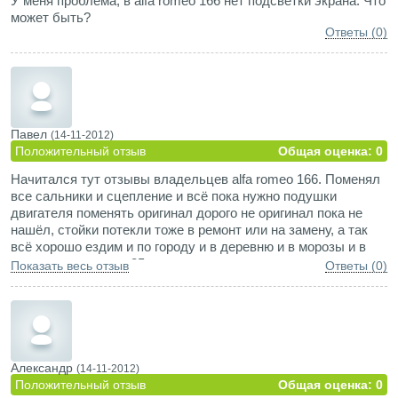
У меня проблема, в alfa romeo 166 нет подсветки экрана. Что
может быть?
Ответы (0)
Павел
(14-11-2012)
Положительный отзыв
Общая оценка: 0
Начитался тут отзывы владельцев alfa romeo 166. Поменял
все сальники и сцепление и всё пока нужно подушки
двигателя поменять оригинал дорого не оригинал пока не
нашёл, стойки потекли тоже в ремонт или на замену, а так
всё хорошо ездим и по городу и в деревню и в морозы и в
жару правдо вот в -35 в машине прохладно хоть и печку на
Показать весь отзыв
Ответы (0)
полную включаю, в бензинках потеплее будет, и кондёр
тоже что-то не очень остужает пока всё 20 тыщ. полёт
нормальный
Александр
(14-11-2012)
Положительный отзыв
Общая оценка: 0