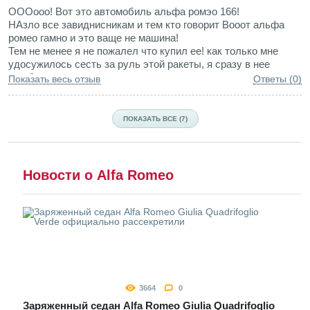
ОООооо! Вот это автомобиль альфа ромэо 166!
НАзло все завиднисникам и тем кто говорит Вооот альфа
ромео гамно и это ваще не машина!
Тем не менее я не пожалел что купил ее! как только мне
удосужилось сесть за руль этой ракеты, я сразу в нее
влюбился.
Показать весь отзыв
Ответы (0)
Магшина по настоящему резвая и видно что над ней много
работали Итальянцы!
Звук ее просто обалденный! салон огромный даже удобнее
ПОКАЗАТЬ ВСЕ (7)
чем в БМВ 7ке (так признались сами владельцы семерок))))
Мелочи автомобиля радуют бесконечно! огромное
количество бордачков, отсеков, А ОСОБЕННО когда
открываешь капот, а там на тебя из под пластиковой заиты
Новости о Alfa Romeo
смотрят 6 хромированных воинов стоящие в ряд, и готовые
оторвать голову любому сопернику на дороге.
3664
0
Заряженный седан Alfa Romeo Giulia Quadrifoglio