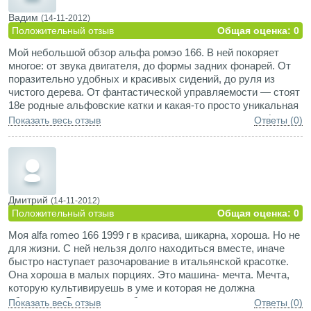
Вадим
(14-11-2012)
Положительный отзыв
Общая оценка: 0
Мой небольшой обзор альфа ромэо 166. В ней покоряет
многое: от звука двигателя, до формы задних фонарей. От
поразительно удобных и красивых сидений, до руля из
чистого дерева. От фантастической управляемости — стоят
18е родные альфовские катки и какая-то просто уникальная
подвеска — до ускорения со ста, или ста пятидесяти (кому
Показать весь отзыв
Ответы (0)
как больше по душе). От звучания родной аудиосистемы, до
посадки в салоне этого авто. Лучше я устраивался,
пожалуй, только что в БМВ Е39, если память не изменяет,
комплектация individual. Машина прекрасно ведет себя на
большой скорости, а разгонял я ее, правда, слово "разгонял"
не то, ускорял, скорее, до 220 км/ч, дальше было
Дмитрий
(14-11-2012)
страшновато, даже несмотря на то, что опаздывал в
Положительный отзыв
Общая оценка: 0
аэропорт! Корю себя за трусость, поскольку потенциал
Моя alfa romeo 166 1999 г в красива, шикарна, хороша. Но не
позволяет ей ехать около 250… Эта альфа обладает
для жизни. С ней нельзя долго находиться вместе, иначе
прекрасной шумоизоляцией, позволяет тратить до 9 (!) л на
быстро наступает разочарование в итальянской красотке.
сотню, за это отвечает пятиступенчатый автомат, все
Она хороша в малых порциях. Это машина- мечта. Мечта,
помнят про 3.0х литровый моторчик… А в городе при
которую культивируешь в уме и которая не должна
движении в режиме "в тапку" кушает все 20 =)
сбываться. Ведь должно быть что то светлое, прекрасное и
Показать весь отзыв
Ответы (0)