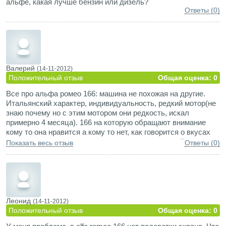
альфе, какая лучше бензин или дизель?
Ответы (0)
Валерий
(14-11-2012)
Положительный отзыв
Общая оценка: 0
Все про альфа ромео 166: машина не похожая на другие.
Итальянский характер, индивидуальность, редкий мотор(не
знаю почему но с этим мотором они редкость, искал
примерно 4 месяца). 166 на которую обращают внимание
кому то она нравится а кому то нет, как говорится о вкусах
не спорят, но можно сказать однозначно, что дизайнеры
Показать весь отзыв
Ответы (0)
посторались на славу. За 10 лет дизайн не устарел а это о
многом говорит.
Леонид
(14-11-2012)
Положительный отзыв
Общая оценка: 0