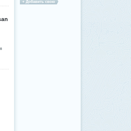
+ Добавить свою
san
я