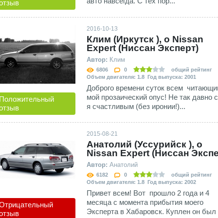
авто навсегда. С тех пор...
отзыв
2016-10-13
Клим (Иркутск ), о Nissan
Expert (Ниссан Эксперт)
Автор:
Клим
6806
0
общий рейтинг
Объем двигателя: 1.8 Год выпуска: 2001
Доброго времени суток всем читающ
мой прозаический опус! Не так давно 
Положительный
я счастливым (без иронии!)...
отзыв
2015-08-21
Анатолий (Уссурийск ), о
Nissan Expert (Ниссан Экспе
Автор:
Анатолий
6182
0
общий рейтинг
Объем двигателя: 1.8 Год выпуска: 2002
Привет всем! Вот прошло 2 года и 4
месяца с момента прибытия моего
Отрицательный
Эксперта в Хабаровск. Куплен он был с
отзыв