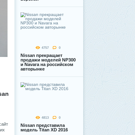
4757
0
Nissan прекращает
продажи моделей NP300
и Navara на российском
авторынке
san
4813
0
сайт
Nissan представила
ких
модель Titan XD 2016