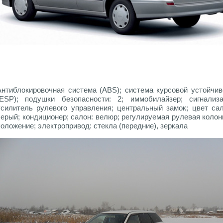
Антиблокировочная система (ABS); система курсовой устойчив
(ESP); подушки безопасности: 2; иммобилайзер; сигнализа
усилитель рулевого управления; центральный замок; цвет сал
серый; кондиционер; салон: велюр; регулируемая рулевая колон
положение; электропривод: стекла (передние), зеркала