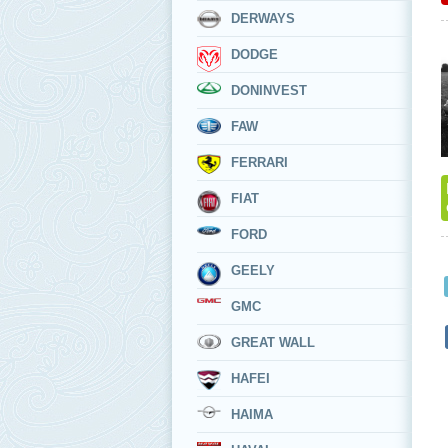
DERWAYS
DODGE
DONINVEST
FAW
FERRARI
FIAT
FORD
GEELY
GMC
GREAT WALL
HAFEI
HAIMA