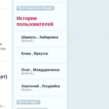
Все новости о Nissan
Истории
пользователей
Шамиль , Хабаровск
Добрый...
им
стал
Клим , Иркутск
...
Олег , Междуреченск
Добрый...
рт)
Анатолий , Уссурийск
Привет...
Все истории
...