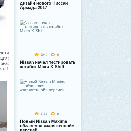
дизайн нового Ниссан
Армада 2017
ости
4240
0
ция;
Nissan начал тестировать
она:
хэтчбек Micra Х-Shift
ка: 1
4167
0
Новый Nissan Maxima
обзавелся «заряженной»
версией