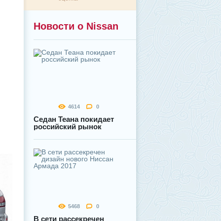
Новости о Nissan
4614
0
Седан Теана покидает
российский рынок
5468
0
В сети рассекречен