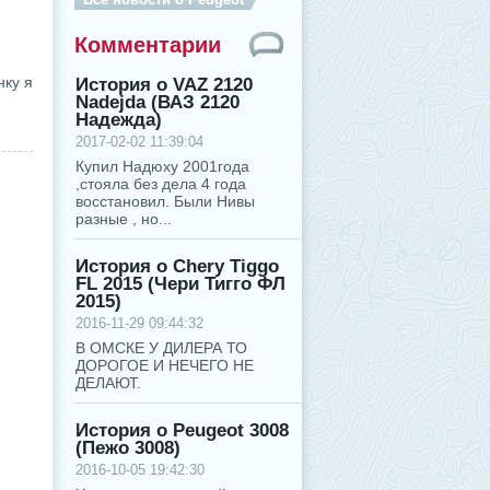
Комментарии
нку я
История о VAZ 2120
Nadejda (ВАЗ 2120
Надежда)
2017-02-02 11:39:04
Купил Надюху 2001года
,стояла без дела 4 года
восстановил. Были Нивы
разные , но...
История о Chery Tiggo
FL 2015 (Чери Тигго ФЛ
2015)
2016-11-29 09:44:32
В ОМСКЕ У ДИЛЕРА ТО
ДОРОГОЕ И НЕЧЕГО НЕ
ДЕЛАЮТ.
История о Peugeot 3008
(Пежо 3008)
2016-10-05 19:42:30