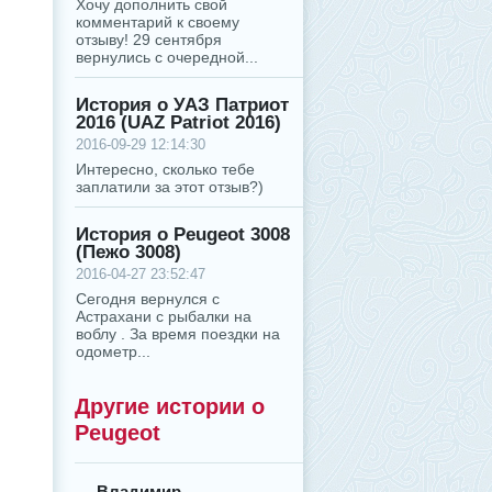
Хочу дополнить свой
комментарий к своему
отзыву! 29 сентября
вернулись с очередной...
История о УАЗ Патриот
2016 (UAZ Patriot 2016)
2016-09-29 12:14:30
Интересно, сколько тебе
заплатили за этот отзыв?)
История о Peugeot 3008
(Пежо 3008)
2016-04-27 23:52:47
Сегодня вернулся с
Астрахани с рыбалки на
воблу . За время поездки на
одометр...
Другие истории о
Peugeot
Владимир,