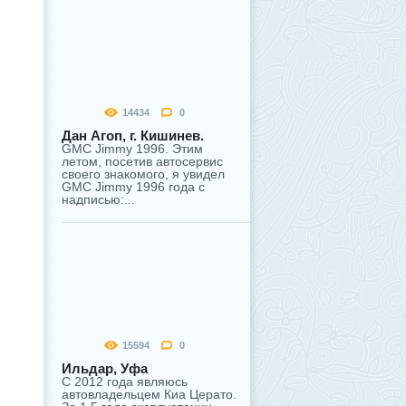
14434
0
Дан Агоп, г. Кишинев.
GMC Jimmy 1996. Этим
летом, посетив автосервис
своего знакомого, я увидел
GMC Jimmy 1996 года с
надписью:...
15594
0
Ильдар, Уфа
С 2012 года являюсь
автовладельцем Киа Церато.