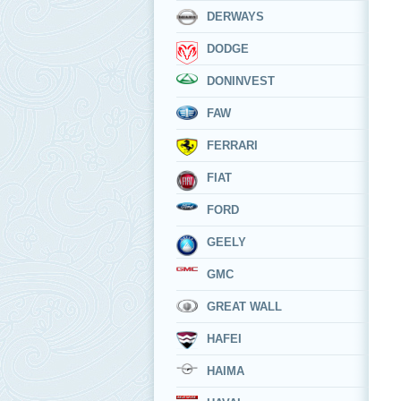
DERWAYS
DODGE
DONINVEST
FAW
FERRARI
FIAT
FORD
GEELY
GMC
GREAT WALL
HAFEI
HAIMA