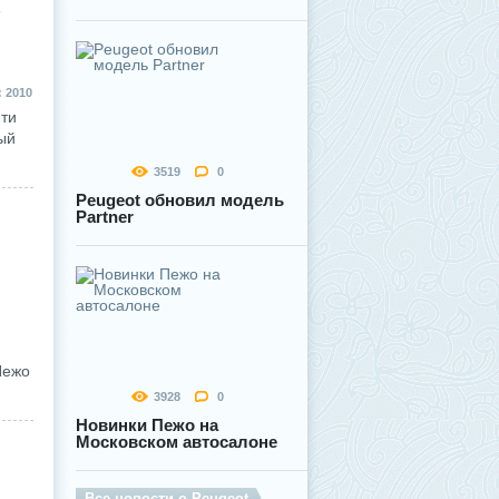
 2010
йти
ый
3519
0
Peugeot обновил модель
Partner
Пежо
3928
0
Новинки Пежо на
Московском автосалоне
Все новости о Peugeot