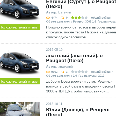
Евгений (Сургут ), о Peugeot
(Пежо)
Автор:
Евгений
4474
0
общий рейтинг
Объем двигателя: Peugeot 3008 1.6 Год выпуска:
Положительный отзыв
Пришло время от тестов и выбора пере
к покупке. после теста Пыжика на длинн
список одноклассников...
2015-05-19
анатолий (анатолий), о
Peugeot (Пежо)
Автор:
анатолий
9162
3
общий рейтинг
Объем двигателя: 1.6 Год выпуска: 2012
Положительный отзыв
Доброго Всем времени суток. Решился
написать свой отзыв о владении своим 
3008 eHDI 1,6 c роботизированной...
2013-10-11
Юлия (Донецк), о Peugeot
(Пежо)