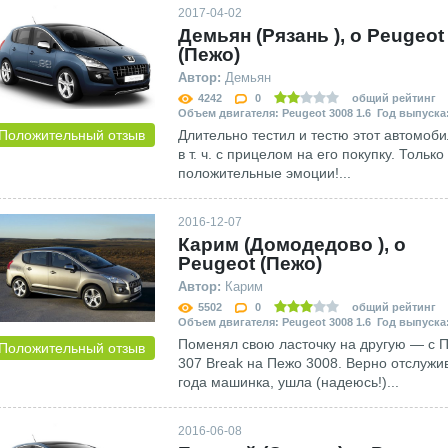
2017-04-02
Демьян (Рязань ), о Peugeot
(Пежо)
Автор:
Демьян
4242
0
общий рейтинг
Объем двигателя: Peugeot 3008 1.6 Год выпуска:
Положительный отзыв
Длительно тестил и тестю этот автомоби
в т. ч. с прицелом на его покупку. Только
положительные эмоции!...
2016-12-07
Карим (Домодедово ), о
Peugeot (Пежо)
Автор:
Карим
5502
0
общий рейтинг
Объем двигателя: Peugeot 3008 1.6 Год выпуска:
Поменял свою ласточку на другую — с 
Положительный отзыв
307 Break на Пежо 3008. Верно отслужи
года машинка, ушла (надеюсь!)...
2016-06-08