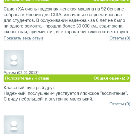
Сцион ХА очень надежная женская машина на 92 бензине -
собрана в Японии для США, изначально спроектирована
для студентов. В ослуживании надежна - за 6 лет не было
ни одного ремонта - прошла более 30 000 км., ездит жена,
скоростная, приемистая, все характеристики соответствуют
заявленным - жена и я довольны. Продаем только из-за
Показать весь отзыв
Ответы (0)
того, что решили купить жене новый кроссовер из салона.
Кондиционер работал отлично - только через 5 лет поменял
заправку. Зимой заводится без проблем - у нас стоит
автозапуск.
Артем
(02-01-2013)
Положительный отзыв
Общая оценка: 0
Классный шустрый друг.
Надёжный, послушный-чувствуется японское "воспитание".
С виду небольшой, а внутри не маленький.
Ответы (0)