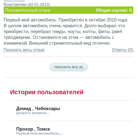
Константин
(02-01-2013)
Положительный отзыв
Общая оценка: 0
Первый мой автомобиль. Приобретён в октябре 2010 года.
В целом автомобиль очень нравится. Долго выбирал что
приобрести, перебрал тииды, ноуты, колты, фиты, рав4
трёхдверник. Остановился на этом — автомобиль с
изюминкой. Внешний стремительный вид отлично
дополняется задним спойлером — чёлочкой.
Показать весь отзыв
Ответы (0)
Единственно что хотелось бы изменить — несколько
спартанский салон. Да не помешало бы реализовать
складывание передних сидений — для ночёвок на природе.
ПОКАЗАТЬ ВСЕ (6)
Истории пользователей
Демид , Чебоксары
Доброго времени...
Прохор , Томск
Первый мой автомобиль....