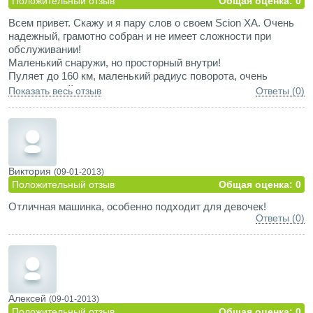
Положительный отзыв
Общая оценка: 0
Всем привет. Скажу и я пару слов о своем Scion XA. Очень
надежный, грамотно собран и не имеет сложности при
обслуживании!
Маленький снаружи, но просторный внутри!
Пуляет до 160 км, маленький радиус поворота, очень
маневренный.
Показать весь отзыв
Ответы (0)
Стоит полноценный автомат, что намного лучше вариатора.
Виктория
(09-01-2013)
Положительный отзыв
Общая оценка: 0
Отличная машинка, особенно подходит для девочек!
Ответы (0)
Алексей
(09-01-2013)
Положительный отзыв
Общая оценка: 0