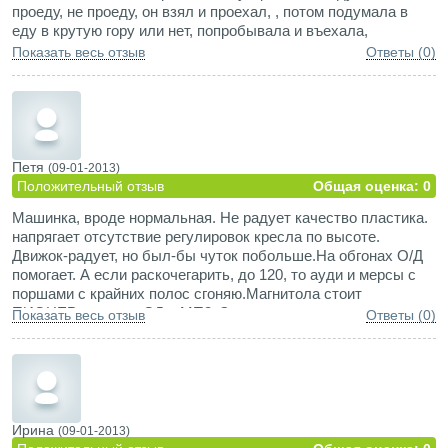
проеду, не проеду, он взял и проехал, , потом подумала в
еду в крутую гору или нет, попробывала и въехала,
развернусь на пяточке или нет, и развернулась, смогу
Показать весь отзыв
Ответы (0)
перевести пять человек и что бы им небыло тесно, и все
были довольны, всех разместила!!!
Петя
(09-01-2013)
Положительный отзыв
Общая оценка: 0
Машинка, вроде нормальная. Не радует качество пластика.
напрягает отсутствие регулировок кресла по высоте.
Движок-радует, но был-бы чуток побольше.На обгонах О/Д
помогает. А если раскочегарить, до 120, то ауди и мерсы с
поршами с крайних полос сгоняю.Магнитола стоит
ПИОНЕРовская, с СД и МП3. Звука хватает, но частоты
Показать весь отзыв
Ответы (0)
американские,
Ирина
(09-01-2013)