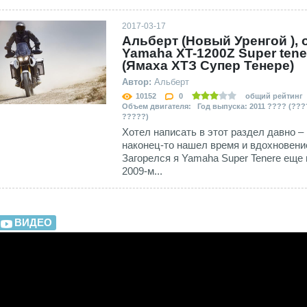
2017-03-17
Альберт (Новый Уренгой ), 
Yamaha XT-1200Z Super tene
(Ямаха ХТЗ Супер Тенере)
Автор:
Альберт
10152
0
общий рейтинг
Объем двигателя: Год выпуска: 2011 ???? (???
?????)
Хотел написать в этот раздел давно –
наконец-то нашел время и вдохновени
Загорелся я Yamaha Super Tenere еще 
2009-м...
ВИДЕО