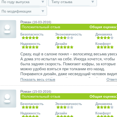
По году выпуска
Типу отзыва
По модификации
Роман
(16-03-2016)
Положительный отзыв
Общая оценка:
Безопасность
Экономичность
Динамика
Надежность
Дизайн
Комфорт
Сразу, ещё в салоне понял – велосипед весьма увеси
А дома это испытал на себе. Иногда хочется, чтобы
была задняя скорость. Помогают кофры, за которые
можно удобно взяться при толкании его назад.
Понравился дизайн, даже несведущий человек видит
нём современный дорогой мотоцикл. Особенно это
Показать весь отзыв
Ответ
заметно по оптике. Звук двигателя довольно
своеобразный, до этого Я владел рядными четверка
Роман
(15-03-2016)
тут же другая песня. Чувствуется мощь, не то, что на
Положительный отзыв
Общая оценка:
моей жужжалке шестисотке. Тут два цилиндра по 60
см3!!! Т.е. в одном цилиндре объём всего моего Фазе
Безопасность
Экономичность
Динамика
Внушительно. Держишь за ручку и ощущаешь мощь
трактора. Звук стокового выхлопа впечатлил ещё
Надежность
Дизайн
Комфорт