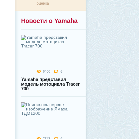
оценка
Новости о Yamaha
6400
6
Yamaha представил
модель мотоцикла Tracer
700
7547
9