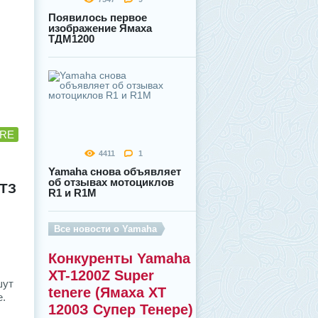
Появилось первое
изображение Ямаха
ТДМ1200
ERE
4411
1
Yamaha снова объявляет
об отзывах мотоциклов
ХТЗ
R1 и R1M
Все новости о Yamaha
Конкуренты Yamaha
XT-1200Z Super
шут
tenere (Ямаха ХТ
е.
1200З Супер Тенере)