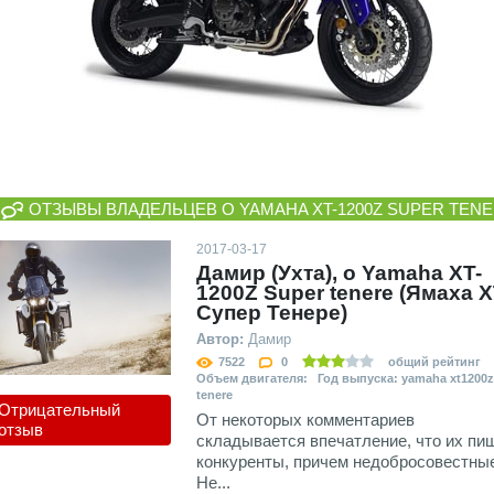
ОТЗЫВЫ ВЛАДЕЛЬЦЕВ О YAMAHA XT-1200Z SUPER TEN
2017-03-17
Дамир (Ухта), о Yamaha XT-
1200Z Super tenere (Ямаха 
Супер Тенере)
Автор:
Дамир
7522
0
общий рейтинг
Объем двигателя: Год выпуска: yamaha xt1200z
tenere
Отрицательный
От некоторых комментариев
отзыв
складывается впечатление, что их пи
конкуренты, причем недобросовестны
Не...