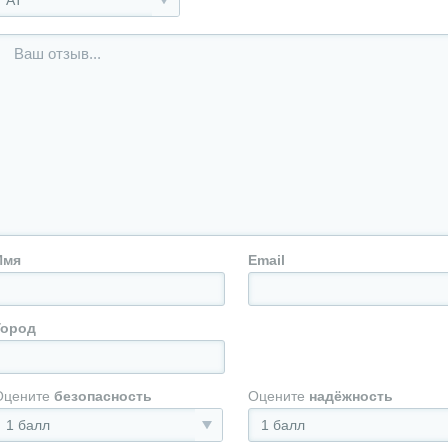
АТ
Имя
Email
Город
Оцените
безопасность
Оцените
надёжность
1 балл
1 балл