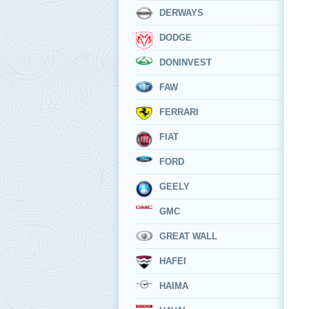
DERWAYS
DODGE
DONINVEST
FAW
FERRARI
FIAT
FORD
GEELY
GMC
GREAT WALL
HAFEI
HAIMA