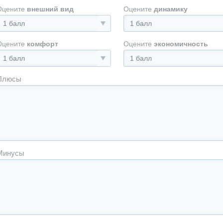
Оцените
внешний вид
Оцените
динамику
1 балл
1 балл
Оцените
комфорт
Оцените
экономичность
1 балл
1 балл
Плюсы
Минусы