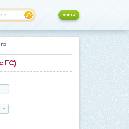
ВОЙТИ
 ГС)
с ГС)