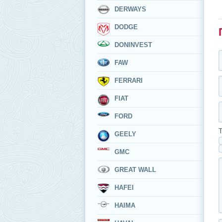
DERWAYS
DODGE
DONINVEST
FAW
FERRARI
FIAT
FORD
Т
GEELY
GMC
GREAT WALL
HAFEI
HAIMA