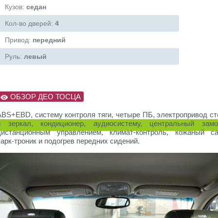
Кузов:
седан
Кол-во дверей:
4
Привод:
передний
Руль:
левый
ОБЗОР ДЕО ТОСЦА
ABS+EBD, систему контроля тяги, четыре ПБ, электропривод ст
и зеркал, кондиционер, аудиосистему, центральный зам
дистанционным управлением, климат-контроль, кожаный са
парк-троник и подогрев передних сидений.