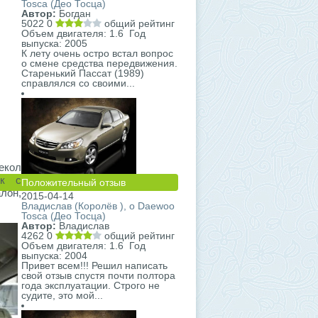
Tosca (Део Тосца)
Автор:
Богдан
5022
0
общий рейтинг
Объем двигателя: 1.6 Год
выпуска: 2005
К лету очень остро встал вопрос
о смене средства передвижения.
Старенький Пассат (1989)
справлялся со своими...
екол
ок с
Положительный отзыв
лон,
2015-04-14
Владислав (Королёв ), о Daewoo
Tosca (Део Тосца)
Автор:
Владислав
4262
0
общий рейтинг
Объем двигателя: 1.6 Год
выпуска: 2004
Привет всем!!! Решил написать
свой отзыв спустя почти полтора
года эксплуатации. Строго не
судите, это мой...