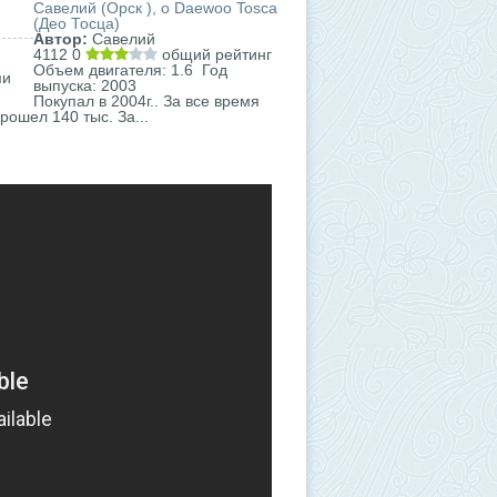
Савелий (Орск ), о Daewoo Tosca
(Део Тосца)
Автор:
Савелий
4112
0
общий рейтинг
Объем двигателя: 1.6 Год
ми
выпуска: 2003
Покупал в 2004г.. За все время
рошел 140 тыс. За...