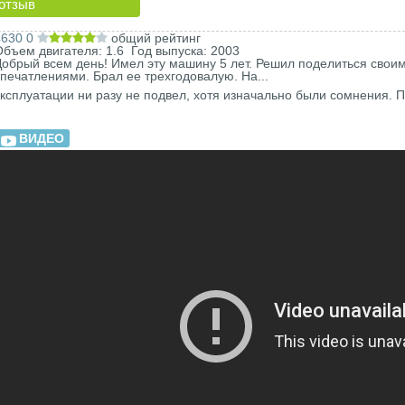
отзыв
4630
0
общий рейтинг
Объем двигателя: 1.6 Год выпуска: 2003
Добрый всем день! Имел эту машину 5 лет. Решил поделиться свои
впечатлениями. Брал ее трехгодовалую. На...
эксплуатации ни разу не подвел, хотя изначально были сомнения. П
ВИДЕО