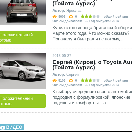
(Тойота Аурис)
Автор:
Ярослав
8008
0
общий рейтинг
Объем двигателя: 1.6 Год выпуска: 2014
Купил этого японца британской сборки
марте этого года. Что можно сказать?
Положительный
Поначалу я был рад и не потому,...
отзыв
2013-05-27
Сергей (Киров), о Toyota Aur
(Тойота Аурис)
Автор:
Сергей
5106
0
общий рейтинг
Объем двигателя: 1.6 Год выпуска: 2013
К выбору очередного своего автомоби
подходил с формулировкой: японские 
Положительный
надежны и комфортны – а...
отзыв
ВИДЕО