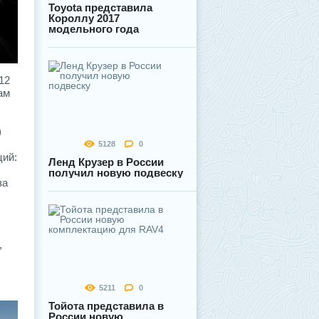
Toyota представила
Короллу 2017
модельного года
12
ам
)
5128
0
ций:
Ленд Крузер в России
получил новую подвеску
за
,
5211
0
Тойота представила в
России новую