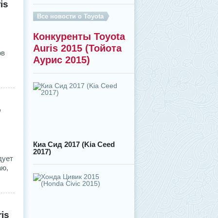
is
Все новости о Toyota
Конкуренты Toyota
Auris 2015 (Тойота
ов
Аурис 2015)
о
Киа Сид 2017 (Kia Ceed
2017)
дует
аю,
is