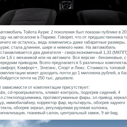
Автомобиль Тойота Аурис 2 поколения был показан публике в 20
году на автосалоне в Париже. Говорят, что от предшественника т
ничего не осталось, ведь изменились даже габаритные размеры.
Аурис стала длиннее, шире и немного ниже. На автомобиль
устанавливается два двигателя - сверхэкономичный 1,33 (МКПП
или 1,6 с механикой или на автомате. Все версии - бензиновые, с
передним приводом. Всего предлагается 5 различных комплекта
Комфорт, Комфорт+, Элеганс, Спорт и Люкс. Стоимость топовой
комплектации может доходить почти до 1 миллиона рублей, а ба
обойдется почти на 250 тыс. дешевле.
В зависимости от комплектации присутствует:
Abs, cd-проигрыватель, климат-контроль, подогрев сидений, 4
эл.стеклоподъемника, противотуманные фары, эл.привод зеркал
гур, иммобилайзер, корректор фар, мультируль, обогрев заднего
стекла, обогрев зеркал, регулируемая рулевая колонка,
сигнализация, тканевый салон, центральный замок, 9 air-bag.