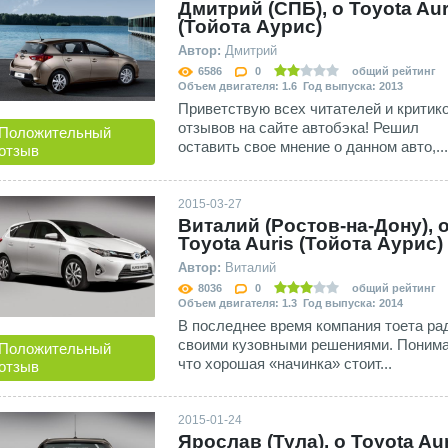
Дмитрий (СПБ), о Toyota Aur
(Тойота Аурис)
Автор:
Дмитрий
6586
0
общий рейтинг
Объем двигателя: 1.6 Год выпуска: 2013
Приветствую всех читателей и критик
отзывов на сайте автобэка! Решил
Положительный
оставить свое мнение о данном авто,...
отзыв
2015-03-27
Виталий (Ростов-на-Дону), 
Toyota Auris (Тойота Аурис)
Автор:
Виталий
8036
0
общий рейтинг
Объем двигателя: 1.3 Год выпуска: 2014
В последнее время компания тоета ра
своими кузовными решениями. Поним
Положительный
что хорошая «начинка» стоит...
отзыв
2015-01-24
Ярослав (Тула), о Toyota Aur