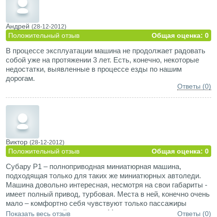
Андрей
(28-12-2012)
Положительный отзыв
Общая оценка: 0
В процессе эксплуатации машина не продолжает радовать
собой уже на протяжении 3 лет. Есть, конечно, некоторые
недостатки, выявленные в процессе езды по нашим
дорогам.
Ответы (0)
Виктор
(28-12-2012)
Положительный отзыв
Общая оценка: 0
Субару Р1 – полноприводная миниатюрная машина,
подходящая только для таких же миниатюрных автоледи.
Машина довольно интересная, несмотря на свои габариты -
имеет полный привод, турбовая. Места в ней, конечно очень
мало – комфортно себя чувствуют только пассажиры
передних сидений, на задние. Мало того, что не всегда кто-
Показать весь отзыв
Ответы (0)