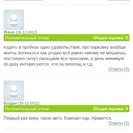
либо влезет, а если и влезет, то будет ехать без особого
комфорта. Subaru R1 была моим первым автомобилем, и
именно из-за внутренних габаритов пришлось сменить на
более просторную машину. На дороге машина ведет себя
адекватно – не цепляет кочки, имеется вариатор с режимом
Sport Shift, благодаря которому можно переключать скорости
Женя
(26-12-2012)
по 7-ми ступенчатой схеме.
Положительный отзыв
Общая оценка: 0
ездить в пробках одно удовольствие, про парковку вообще
молчу, воткнулся как угодно всё равно никому не мешаешь,
постоянно тычут пальцами все прохожие, в день минимум
по разу интересуются, что за пепелац и т.д.
Ответы (0)
Богдан
(26-12-2012)
Положительный отзыв
Общая оценка: 0
Первый раз вижу такое авто. Компакт кар. Нравится.
Ответы (0)