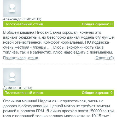
Александр
(31-01-2013)
Положительный отзыв
Общая оценка: 0
В общем машина Ниссан Санни хорошая, конечно это
вариант бюджетный, но безспорно данная модель б/у лучше
новой отечественной. Комфорт нормальный, НО подвеска
очень жёсткая - японцы ... Плюсы: экономичность как в
топливе, так и в запчастях, плюс надо ездить с пониманием,
что это не вездиход и следить за машиной и тогда всё будет
Показать весь отзыв
Ответы (0)
хорошо!!! ))
Дима
(31-01-2013)
Положительный отзыв
Общая оценка: 0
Отличная машина! Надежная, неприхотливая, очень не
дорогая в обслуживании. Цепной мотор не требует замены
ремней и роликов ГРМ. Я лично проехал почти 150000 за три
года с половиной только заливая масло каждые 10-15 тыс.