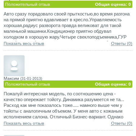
Положительный отзыв
Общая оценка: 0
Авто сразу порадовало своей прыткостью,во время разгона
на прямой приятно вдавливает в кресло.Управляемость
хорошая,радиус разворота правда великоват для такой
маленькой машинки.Кондиционер приятно обдувал
холодком в хорошую жару.Четыре свеклоподъемника,ГУР
,зимой с пол-оборота заводиться и все это за небольшие
Показать весь отзыв
Ответы (0)
деньги на момент покупки около 120 т.р. В целом
впечатления приятные,жаль что железо ржавеет (
Максим
(31-01-2013)
Положительный отзыв
Общая оценка: 0
Пожалуй интересная модель, по соотношению цена -
качество опережает тойоту. Динамика разумеется не та...
Расход как мне показалось тоже..... намного выше чем у
тойоты с аналогичным объемом. У меня авто с кожаным
исполнением салона. Отличный Бизнес-вариант. Однако
подогрева встроенного нет, потому и летом тело преет, а
Показать весь отзыв
Ответы (0)
зимой........зад мерзнет. Спасает только накидной подогрев
на кресло (500 рублей в магазине).