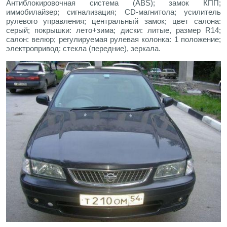
Антиблокировочная система (ABS); замок КПП;
иммобилайзер; сигнализация; CD-магнитола; усилитель
рулевого управления; центральный замок; цвет салона:
серый; покрышки: лето+зима; диски: литые, размер R14;
салон: велюр; регулируемая рулевая колонка: 1 положение;
электропривод: стекла (передние), зеркала.