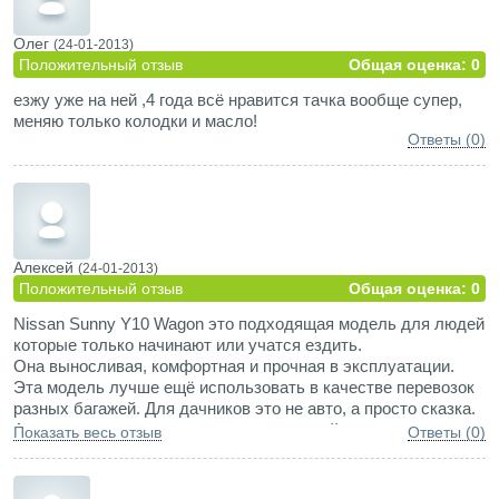
Олег
(24-01-2013)
Положительный отзыв
Общая оценка: 0
езжу уже на ней ,4 года всё нравится тачка вообще супер,
меняю только колодки и масло!
Ответы (0)
Алексей
(24-01-2013)
Положительный отзыв
Общая оценка: 0
Nissan Sunny Y10 Wagon это подходящая модель для людей
которые только начинают или учатся ездить.
Она выносливая, комфортная и прочная в эксплуатации.
Эта модель лучше ещё использовать в качестве перевозок
разных багажей. Для дачников это не авто, а просто сказка.
А главное запчасти на это авто можно найти где угодно и в
Показать весь отзыв
Ответы (0)
цене не дорогие. Nissan лёгок в управляймости, а если её
правильно подшаманить то будет ещё и шустрая!