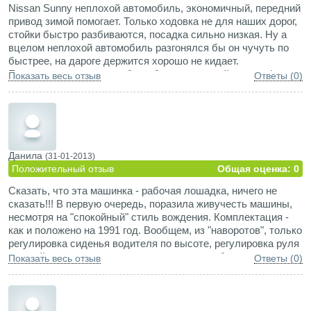
Nissan Sunny неплохой автомобиль, экономичный, передний
привод зимой помогает. Только ходовка не для наших дорог,
стойки быстро разбиваются, посадка сильно низкая. Ну а
вцелом неплохой автомобиль разгонялся бы он чучуть по
быстрее, на дароге держится хорошо не кидает.
Единственное много проблем было с заменой масла, фильтр
Показать весь отзыв
Ответы (0)
в таком месте находится, что просто так к нему не
подберёшься.
Данила
(31-01-2013)
Положительный отзыв
Общая оценка: 0
Сказать, что эта машинка - рабочая лошадка, ничего не
сказать!!! В первую очередь, поразила живучесть машины,
несмотря на "спокойный" стиль вождения. Комплектация -
как и положено на 1991 год. Вообщем, из "наворотов", только
регулировка сиденья водителя по высоте, регулировка руля
в одной плоскости, люк, ну и несколько удобных датчиков,
Показать весь отзыв
Ответы (0)
для контроля состояния машины. Внешний дизайн, как и
внутренний, крайне не прихотлив. В машине - ничего
лишнего.