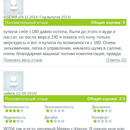
ASEMA
(09-11-2014 /
Год выпуска
2014)
Положительный отзыв
Общая оценка: 0
купила себе с180 давно хотела, были до этого и ауди и
пассат, но после мерса 190 я поняла что хочу только
мерседесы и вот я купила по возможности с 180 .Очень
экономичная, легка в управлении, никакого шума в салоне,
очень благодарная машина! полная комплектация, правда
много кнопочек на панели, но с этим быстро справилась, все
Показать весь отзыв
Ответы (0)
знакомые говорят, что очень бодрый мерс, а что нам еще
надо!
valera
(11-05-2014)
Положительный отзыв
Общая оценка: 2.3
Безопасность
Экономичность
Динамика
Надежность
Дизайн
Комфорт
W204 так и есть дешевый Мерен c-klasse. В городе еще кое-