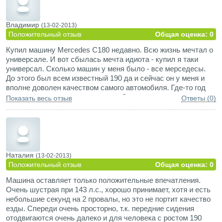
Владимир
(13-02-2013)
Положительный отзыв
Общая оценка: 0
Купил машину Mercedes C180 недавно. Всю жизнь мечтал о
универсале. И вот сбылась мечта идиота - купил я таки
универсал. Сколько машин у меня было - все мерседесы.
До этого был всем известный 190 да и сейчас он у меня и
вполне доволен качеством самого автомобиля. Где-то год
назад начал присматриваться на С класс этого поколения.
Показать весь отзыв
Ответы (0)
Очень понравились машини. Это у меня уже вторая так
сказать Цшка. Меня в ней все устраивает - и динамика, и
комфорт, и вместительность. Но так сложилось в жизни что
мне надо дизельный вариант С класса. Очень хочу
С250ТДИ. Но среди всех машин этого класса обьявления
которых видел очень мало 250 турбодизелей. Смотрел
Наталия
(13-02-2013)
несколько - в целом ничего но перевертыши. И вобще очень
Положительный отзыв
Общая оценка: 0
много мертвых машин. Советую всем смотреть при покупке
Машина оставляет только положительные впечатления.
очень внимательно. Продаю эту машину потому что сейчас
Очень шустрая при 143 л.с., хорошо принимает, хотя и есть
очень нужны деньги. А вобще тачка - бомба!
небольшие секунд на 2 провалы, но это не портит качество
езды. Спереди очень просторно, т.к. передние сидения
отодвигаются очень далеко и для человека с ростом 190