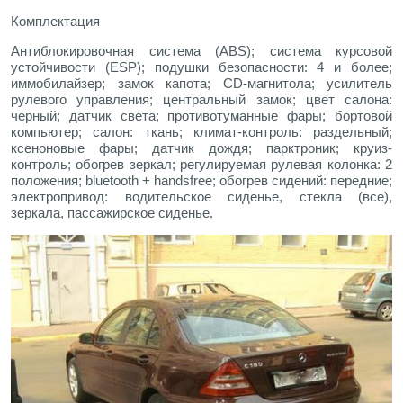
Комплектация
Антиблокировочная система (ABS); система курсовой
устойчивости (ESP); подушки безопасности: 4 и более;
иммобилайзер; замок капота; CD-магнитола; усилитель
рулевого управления; центральный замок; цвет салона:
черный; датчик света; противотуманные фары; бортовой
компьютер; салон: ткань; климат-контроль: раздельный;
ксеноновые фары; датчик дождя; парктроник; круиз-
контроль; обогрев зеркал; регулируемая рулевая колонка: 2
положения; bluetooth + handsfree; обогрев сидений: передние;
электропривод: водительское сиденье, стекла (все),
зеркала, пассажирское сиденье.