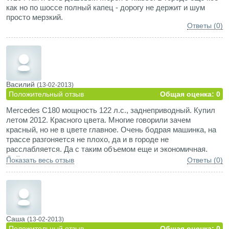
как но по шоссе полный капец - дорогу не держит и шум
просто мерзкий.
Ответы (0)
Василий
(13-02-2013)
Положительный отзыв
Общая оценка: 0
Mercedes C180 мощность 122 л.с., заднеприводный. Купил
летом 2012. Красного цвета. Многие говорили зачем
красный, но не в цвете главное. Очень бодрая машинка, на
трассе разгоняется не плохо, да и в городе не
расслабляется. Да с таким объемом еще и экономичная.
Сейчас зима наступила, заводится конечно не сразу, но и не
Показать весь отзыв
Ответы (0)
бывает чтобы не завелась. Отличная стерео система (6
колонок).
Саша
(13-02-2013)
Положительный отзыв
Общая оценка: 0