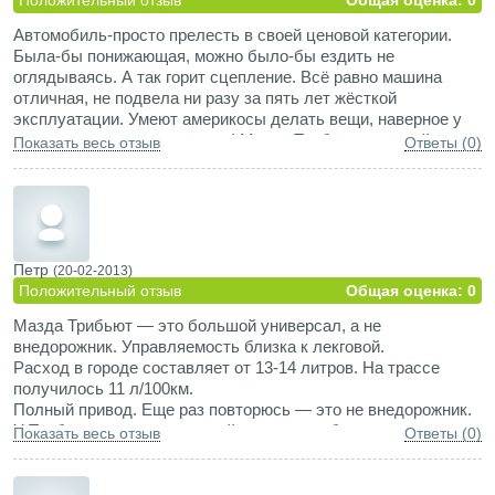
Автомобиль-просто прелесть в своей ценовой категории.
Была-бы понижающая, можно было-бы ездить не
оглядываясь. А так горит сцепление. Всё равно машина
отличная, не подвела ни разу за пять лет жёсткой
эксплуатации. Умеют америкосы делать вещи, наверное у
них руки растут откуда надо! Мазда Трибьют хороший
Показать весь отзыв
Ответы (0)
автомобиль!
Петр
(20-02-2013)
Положительный отзыв
Общая оценка: 0
Мазда Трибьют — это большой универсал, а не
внедорожник. Управляемость близка к лекговой.
Расход в городе составляет от 13-14 литров. На трассе
получилось 11 л/100км.
Полный привод. Еще раз повторюсь — это не внедорожник.
У Трибьюта нет понижающей передачи и буксуя, вы
Показать весь отзыв
Ответы (0)
рискуете спалить сцепление! Однако, блокировка диффа
тут серьезная.
Салон. Организация салона в Трибьюте — минивеновская.