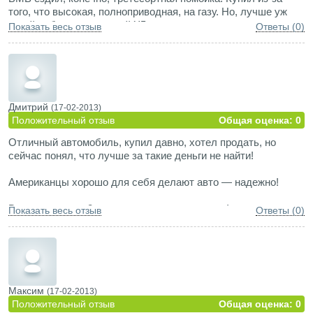
того, что высокая, полноприводная, на газу. Но, лучше уж
какой-нибудь старенький Х5.
Показать весь отзыв
Ответы (0)
Дмитрий
(17-02-2013)
Положительный отзыв
Общая оценка: 0
Отличный автомобиль, купил давно, хотел продать, но
сейчас понял, что лучше за такие деньги не найти!
Американцы хорошо для себя делают авто — надежно!
Вполне хватает 2 литра и переднего привода!
Показать весь отзыв
Ответы (0)
Для дачи, пикника, шашлыка, для ребенка просто раздолье!
Максим
(17-02-2013)
Положительный отзыв
Общая оценка: 0