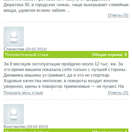
Дюратека 30, в городских гонках, чаще выигрывает семейная
мазда, удивляя всяких забияк…
Ответы (0)
Станислав
(20-02-2013)
Положительный отзыв
Общая оценка: 0
За 8 месяцев эксплуатации пройдено около 12 тыс. км. За
это время машина показала себя только с лучшей стороны.
Динамика машины устраивает, да и это не спорткар.
Ходовые качества неплохие, в повороты входит вполне
уверенно, крены в поворотах приемлемые — не пугают. На
песке свободно ездил без блокировки, в грязь не попадал,
Показать весь отзыв
Ответы (0)
поэтому ничего сказать не могу. По комфортности немного
жестче чем MPV, но ведь это паркетник, а не минивэн.
Константин
(20-02-2013)
Положительный отзыв
Общая оценка: 0