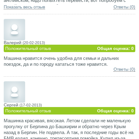
английском, надо попыхтеть перевести, вот попробуем с
женой съездить куда-нибудь подальше
Показать весь отзыв
Ответы (0)
Валерий
(20-02-2013)
Положительный отзыв
Общая оценка: 0
Машина нравится очень удобна для семьи и дальних
поездок, да и по городу кататься тоже нравится.
Ответы (0)
Сергей
(17-02-2013)
Положительный отзыв
Общая оценка: 0
Машинка красивая, вясокая. Летом сделали не маленькую
прогулку от Берлина до Башкирии и обратно через Крым
назад в Берлин. Не подвела. А так, я последние годы всё на
БМВ ездил, конечно, третeсортная помойка. Купил из-за