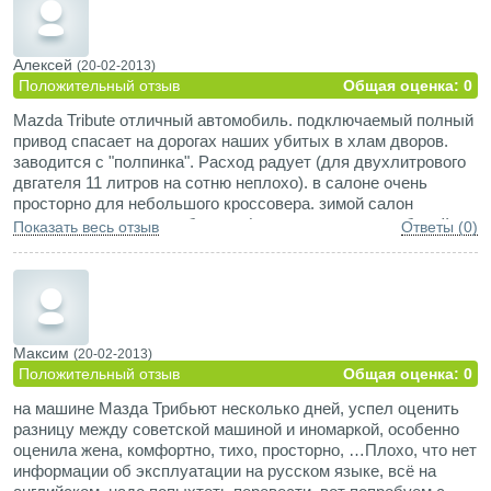
Можно пешком перейти на содеднее кресло или на задный
диван. Эргономика водительского места тоже на высоте —
все под рукой, ничего от езды не отвлекает. Багажник не
Алексей
(20-02-2013)
маленький.
Положительный отзыв
Общая оценка: 0
Минусы:
Mazda Tribute отличный автомобиль. подключаемый полный
Шумоизоляция — ее просто нет. Не подумайте, что в
привод спасает на дорогах наших убитых в хлам дворов.
машине шумно и звук забивает уши.
заводится с "полпинка". Расход радует (для двухлитрового
двгателя 11 литров на сотню неплохо). в салоне очень
просторно для небольшого кроссовера. зимой салон
нагревается довольно быстро (утром прогрев до рабочей
Показать весь отзыв
Ответы (0)
температуры при -15 градусах составляет 7 мин.) Подвеска
жестковата, но это простительно (всетаки не тойота прадо).
Короче за такие деньги очень даже хороший автомобиль.
Максим
(20-02-2013)
Положительный отзыв
Общая оценка: 0
на машине Мазда Трибьют несколько дней, успел оценить
разницу между советской машиной и иномаркой, особенно
оценила жена, комфортно, тихо, просторно, …Плохо, что нет
информации об эксплуатации на русском языке, всё на