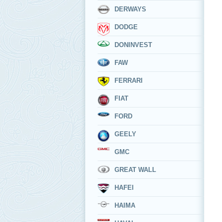
DERWAYS
DODGE
DONINVEST
FAW
FERRARI
FIAT
FORD
GEELY
GMC
GREAT WALL
HAFEI
HAIMA