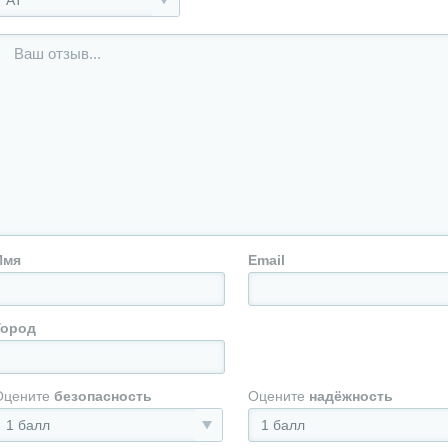
АТ
Имя
Email
Город
Оцените
безопасность
Оцените
надёжность
1 балл
1 балл