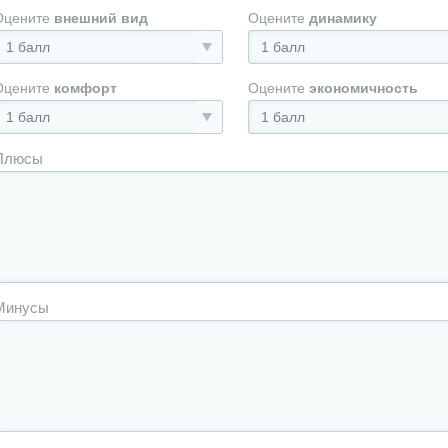
Оцените
внешний вид
Оцените
динамику
1 балл
1 балл
Оцените
комфорт
Оцените
экономичность
1 балл
1 балл
Плюсы
Минусы