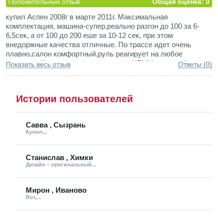
Положительный отзыв
Общая оценка: 0
купил Аспен 2008г в марте 2011г. Максимальная
комплектация, машина-супер,реально разгон до 100 за 6-
6,5сек, а от 100 до 200 еше за 10-12 сек, при этом
внедоржные качества отличные. По трассе идет очень
плавно,салон комфортный,руль реагирует на любое
движение.Когда заводишь двигатель ХЕМИ- это особые
Показать весь отзыв
Ответы (0)
ощущения!Есть с чем сравнивать- до этого ездил на джипах
тойота, форд. 200 крузера делает легко. Расход по трассе
17-18 литров, в Москве по большим пробкам доходит до
Истории пользователей
25л, но удовольствие от управления Аспеном с лихвой
компенсирует это.Покупая такую машину думать о расходе
бензина неприлично, тогда надо ездить на каком-нибудь
Савва , Сызрань
хундае. Машина практически без недостатков, проехал на
Купил...
ней около 15000км. Жалко, что Крайслер перестал
выпускать такие машины после 2009г.
Станислав , Химки
Дизайн – оригинальный...
Мирон , Иваново
Вот,...