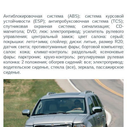
Антиблокировочная система (ABS); система курсовой
устойчивости (ESP); антипробуксовочная система (TCS);
спутниковая охранная система; сигнализация; CD-
магнитола; DVD; люк: электропривод; усилитель рулевого
управления; центральный замок; цвет салона: серый;
покрышки: лето+зима; спойлер; диски: литые, размер R20;
датчик света; противотуманные фары; бортовой компьютер;
салон: кожа; климат-контроль: раздельный; ксеноновые
фары; парктроник; круиз-контроль; регулируемая рулевая
колонка: 2 положения; обогрев сидений: все; электропривод:
водительское сиденье, стекла (все), зеркала, пассажирское
сиденье.