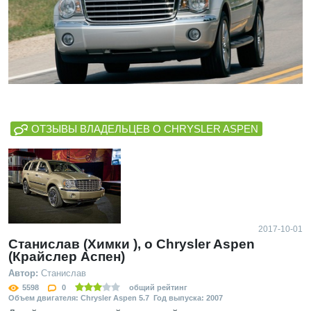
ОТЗЫВЫ ВЛАДЕЛЬЦЕВ О CHRYSLER ASPEN
2017-10-01
Станислав (Химки ), о Chrysler Aspen
(Крайслер Аспен)
Автор:
Станислав
5598
0
общий рейтинг
Объем двигателя: Chrysler Aspen 5.7 Год выпуска: 2007