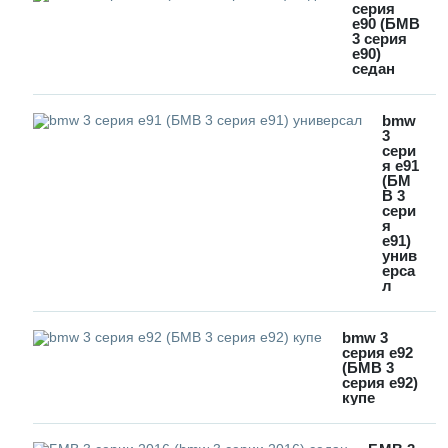
серия
e90 (БМВ
3 серия
е90)
седан
bmw
3
сери
я e91
(БМ
В 3
сери
я
е91)
унив
ерса
л
bmw 3
серия e92
(БМВ 3
серия е92)
купе