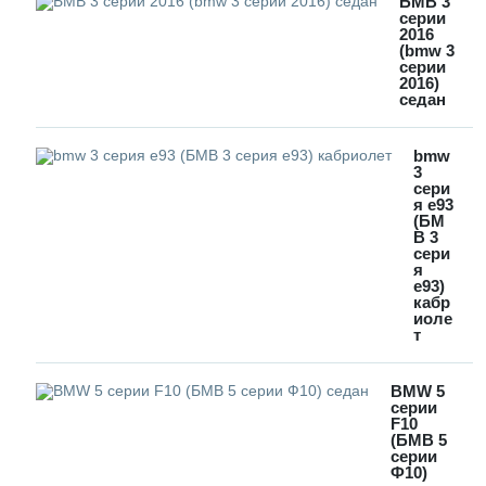
БМВ 3
серии
2016
(bmw 3
серии
2016)
седан
bmw
3
сери
я e93
(БМ
В 3
сери
я
е93)
кабр
иоле
т
BMW 5
серии
F10
(БМВ 5
серии
Ф10)