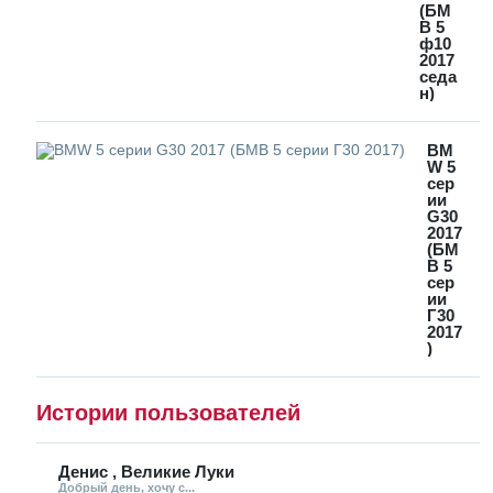
(БМ
В 5
ф10
2017
седа
н)
BM
W 5
сер
ии
G30
2017
(БМ
В 5
сер
ии
Г30
2017
)
Истории пользователей
Денис , Великие Луки
Добрый день, хочу с...