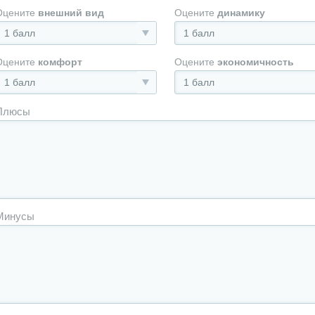
Оцените
внешний вид
Оцените
динамику
1 балл
1 балл
Оцените
комфорт
Оцените
экономичность
1 балл
1 балл
Плюсы
Минусы