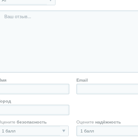
АТ
Имя
Email
Город
Оцените
безопасность
Оцените
надёжность
1 балл
1 балл