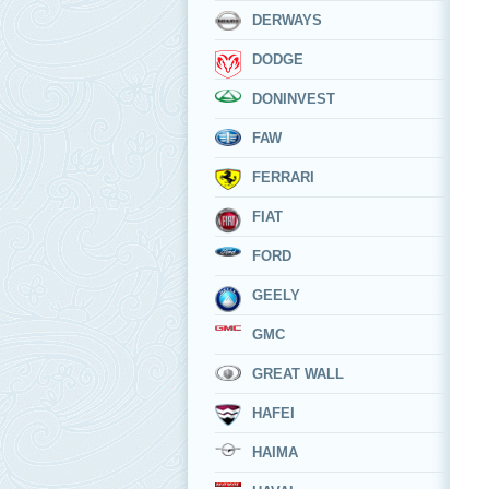
DERWAYS
DODGE
DONINVEST
FAW
FERRARI
FIAT
FORD
GEELY
GMC
GREAT WALL
HAFEI
HAIMA