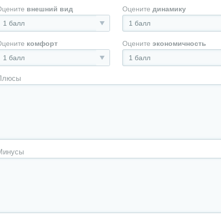
Оцените
внешний вид
Оцените
динамику
1 балл
1 балл
Оцените
комфорт
Оцените
экономичность
1 балл
1 балл
Плюсы
Минусы