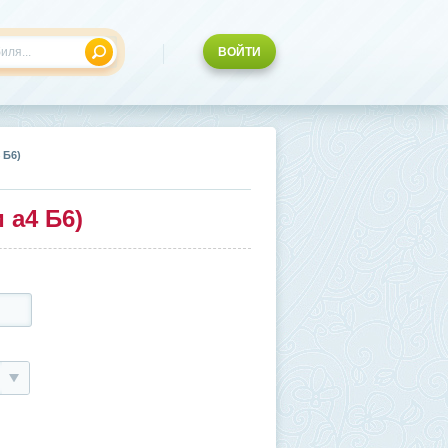
ВОЙТИ
 Б6)
 а4 Б6)