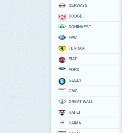
DERWAYS
DODGE
DONINVEST
FAW
FERRARI
FIAT
FORD
GEELY
GMC
GREAT WALL
HAFEI
HAIMA