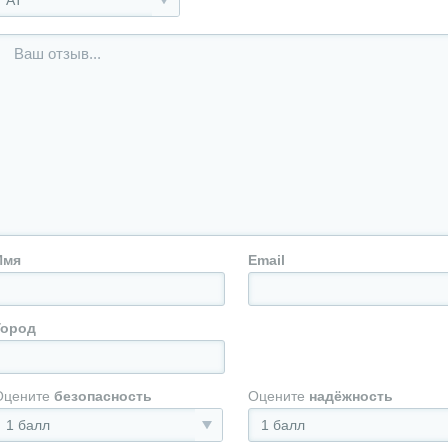
АТ
Имя
Email
Город
Оцените
безопасность
Оцените
надёжность
1 балл
1 балл