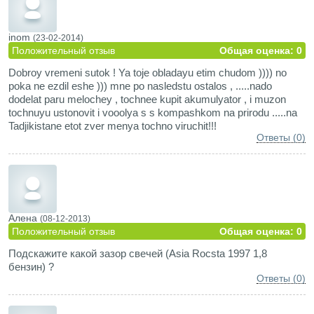
inom
(23-02-2014)
Положительный отзыв
Общая оценка: 0
Dobroy vremeni sutok ! Ya toje obladayu etim chudom )))) no
poka ne ezdil eshe ))) mne po nasledstu ostalos , .....nado
dodelat paru melochey , tochnee kupit akumulyator , i muzon
tochnuyu ustonovit i vooolya s s kompashkom na prirodu .....na
Tadjikistane etot zver menya tochno viruchit!!!
Ответы (0)
Алена
(08-12-2013)
Положительный отзыв
Общая оценка: 0
Подскажите какой зазор свечей (Asia Rocsta 1997 1,8
бензин) ?
Ответы (0)