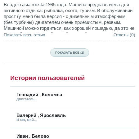
Владею asia rocsta 1995 года. Машина предназначена для
активного отдыха: рыбалка, охота, туризм. В обслуживании
прост (у меня была версия - с дизельным атмосферным
(без турбины) двигателем очень приёмистым, резвым.
Машиной можно гордиться, как хорошей лошадью, да это не
элитный дорогостящий жеребец, это больше похожа на
Показать весь отзыв
Ответы (0)
лошадку "Пржевальского " -надёжная, вынослиая, со своим
колоритным экстерьером, резвым характером, высокой
проходимостью, и скромностью в посвседневной
ПОКАЗАТЬ ВСЕ (2)
эксплуатации. При этом имеет самый стандартный
передачь набора передачь полноразмерного джипа, в своих
скромных размерах. Вот бы такую новенькую с конвеера!
Мечта любого мальчишки, но в этой машине в наличии и
Истории пользователей
практичность взрослого человека.
Геннадий , Коломна
Двигатель...
Валерий , Ярославль
И так, мой...
Иван , Белово