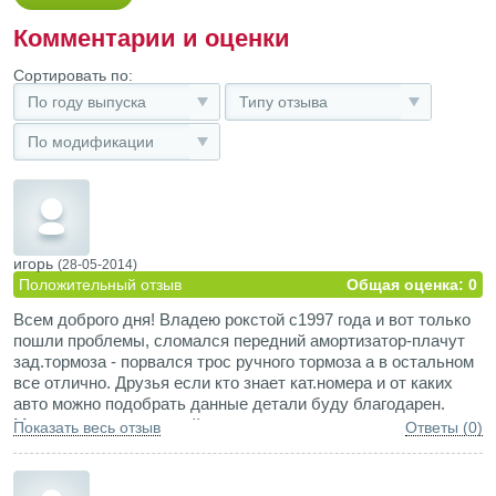
Комментарии и оценки
Сортировать по:
По году выпуска
Типу отзыва
По модификации
игорь
(28-05-2014)
Положительный отзыв
Общая оценка: 0
Всем доброго дня! Владею рокстой с1997 года и вот только
пошли проблемы, сломался передний амортизатор-плачут
зад.тормоза - порвался трос ручного тормоза а в остальном
все отлично. Друзья если кто знает кат.номера и от каких
авто можно подобрать данные детали буду благодарен.
Могу подсказать где найти раздатку и некоторые запчасти
Показать весь отзыв
Ответы (0)
по двигателю R-2 В всем всего доброго и удачи пишите в
личку на адрес ruslanov.72@inbox.ru Игорь