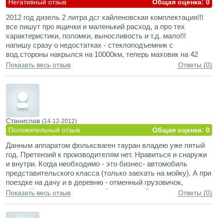
Негативный отзыв
Общая оценка: 0
2012 год дизель 2 литра дсг хайленовская комплектация!!!
все пишут про ящички и маленький расход, а про тех
характеристики, поломки, выносливость и т.д. мало!!!
напишу сразу о недостатках - стеклоподъемник с
вод.стороны накрылся на 10000км, теперь маховик на 42
тыс! в лес не заехать, все цепляет на грязи как корова на
Показать весь отзыв
Ответы (0)
льду!!!! и это фольсваген!-стыдно за такие деньги - жуть!!!
дилеры вообще офигели, водят за нос! Был до этого
гольф-3, супер, 12 лет отъездил и ничего! вот так вот
ребята!!! в остальном все хорошо!!! сборка чистый немец.
Станислав
(14-12-2012)
Положительный отзыв
Общая оценка: 0
Данным аппаратом фольксваген тауран владею уже пятый
год. Претензий к производителям нет. Нравиться и снаружи
и внутри. Когда необходимо - это бизнес- автомобиль
представительского класса (только заехать на мойку). А при
поездке на дачу и в деревню - отменный грузовичок,
который превращается в оный в течение 2 минут - снял
Показать весь отзыв
Ответы (0)
задний ряд сидений - и вози дрова и картошку:-).