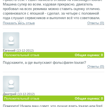
передач очень хорош, машина рвется вперед на
Машина супер во всем. ходовая прекрасно. двигатель
светофорах.
пробовал на всех режимах можно ставить оценку отлично.
соревновался с япошкой - сделал. за четыре с половиной
года слушал сервисников и выполнял всё что советовали.
прошел 171т км
Показать весь отзыв
Ответы (0)
Евгений
(13-12-2012)
Положительный отзыв
Общая оценка: 0
Подскажите, а где выпускают фольсфаген touran?
Ответы (0)
Дмитрий
(13-12-2012)
Положительный отзыв
Общая оценка: 0
Помогите! Нужен ваш совет, что лучше взять touran или ford