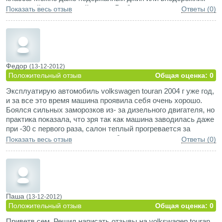
известной и популярной марки. В общем, за такие деньги
Показать весь отзыв
Ответы (0)
никто не станет покупать простой минивэн... Зря.
Автомобиль действительно супер. Впечатления и отзывы о
фольксваген тауран - просто супер!
Федор
(13-12-2012)
Положительный отзыв
Общая оценка: 0
Эксплуатирую автомобиль volkswagen touran 2004 г уже год,
и за все это время машина проявила себя очень хорошо.
Боялся сильных заморозков из- за дизельного двигателя, но
практика показала, что зря так как машина заводилась даже
при -30 с первого раза, салон теплый прогревается за
считанные минуты, плюс есть обогрев кресел причем и
Показать весь отзыв
Ответы (0)
сидений и спинок. Снаружи автомобиль кажется очень
компактным, но внутри он просторный, даже не верилось,
когда в первый раз за руль сел. Есть большое количество
всяких полочек и ящичков, и между кресел, и под ними, и на
полу, и на торпеде, и даже на потолке. Задние кресла можно
демонтировать за пару минут, так что выходит огромный
Паша
(13-12-2012)
багажник, в котором при желании можно перевезти шкаф. Ну
Положительный отзыв
Общая оценка: 0
и движок на 110 сил с двумя литрами и автоматом на 6
Приветв сем. Решил написать отзывы на volkswagen touran.