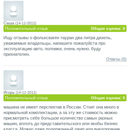
документам не должен превышать 10 л на 100 км, мне
кажется для компактвэна это отличный показатель. Плюс
есть огроменный багажник, разные отделения, ящички,
полочки (бардачок с охлаждением).
Саша
(14-12-2012)
Положительный отзыв
Общая оценка: 0
Ищу отзывы о фольксваген тауран два литра дизель,
уважаемые владельцы, напишите пожалуйста про
эксплуатацию авто, поломки, очень нужно. буду
признателен.
Ответы (0)
Игорь
(14-12-2012)
Положительный отзыв
Общая оценка: 0
машина не имеет перспектив в России. Стоит она много в
нормальной комплектации, а за эту же стоимость можно
присмотреть себе большое количество самых разных
машин, вплоть до представительского или якобы бизнес
класса. Можно даже подержанный джип или внедорожник