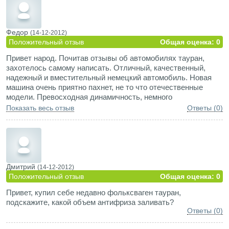
Федор
(14-12-2012)
Положительный отзыв
Общая оценка: 0
Привет народ. Почитав отзывы об автомобилях тауран,
захотелось самому написать. Отличный, качественный,
надежный и вместительный немецкий автомобиль. Новая
машина очень приятно пахнет, не то что отечественные
модели. Превосходная динамичность, немного
подтормаживает при переключении передач, надо
Показать весь отзыв
Ответы (0)
привыкнуть. Очень чувствительные тормоза, к ним тоже
привык далеко не сразу. Прекрасно маневрирует, не
кренится на поворотах. Макс. скорость 200 км. ч., литые
колесные диски, противотуманные фары, климат контроль
на два сектора, круиз контроль, подушки безопасности и
другая защита, МП3, очень комфортные передние сиденья с
Дмитрий
(14-12-2012)
возможностью регулировать поясничный упор, задние три
Положительный отзыв
Общая оценка: 0
кресла регулируются и складываются независимо друг от
Привет, купил себе недавно фольксваген тауран,
друга. В огромных понятных кнопках только дурак не
подскажите, какой объем антифриза заливать?
разберется))) Не чувствую разных электронных систем
Ответы (0)
безопасности, АБС не ощутил, как резко ни тормозил.
Электроусилитель руля очень помогает. Расход топлива по