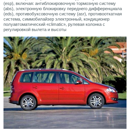
(esp), включая: антиблокировочную тормозную систему
(abs), электронную блокировку переднего дифференциала
(eds), противобуксовочную систему (asr), противооткатная
система, симмобилайзер электронный, кондиционер
полуавтоматический «climatic», рулевая колонка с
регулировкой вылета и высоты