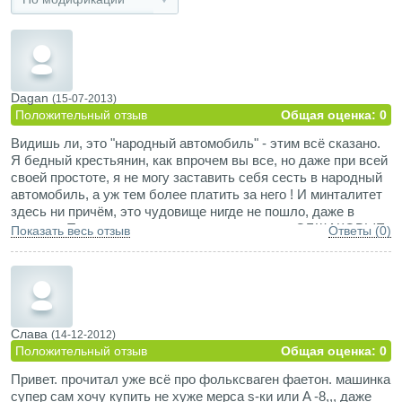
Dagan
(15-07-2013)
Положительный отзыв
Общая оценка: 0
Видишь ли, это "народный автомобиль" - этим всё сказано.
Я бедный крестьянин, как впрочем вы все, но даже при всей
своей простоте, я не могу заставить себя сесть в народный
автомобиль, а уж тем более платить за него ! И минталитет
здесь ни причём, это чудовище нигде не пошло, даже в
немеции.Ты же не купишь трусы с надписью: ОБЩАКОВЫЕ,
Показать весь отзыв
Ответы (0)
пусть даже они и хорошие.Тот же принцип и здесь. Зачитал
ваши аборигенские отзывы - один другого
профессиональнее, ну прямо сброд олигархов ! Собраны
вручную ! Почти Bentley ! Сами себя воплями
подбадриваете ? Уто ездите на внедорожниках, колхозники
и фбровцы, - так и ездийте, а в F не лезьте, ну не ваше ЭТО
Слава
(14-12-2012)
!!! Вы бы почитали себя со стороны ! Профаны на сессии.
Положительный отзыв
Общая оценка: 0
Привет. прочитал уже всё про фольксваген фаетон. машинка
супер сам хочу купить не хуже мерса s-ки или A -8,,, даже