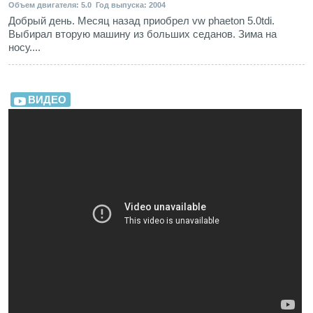
Объем двигателя: 5.0 Год выпуска: 2004
Добрый день. Месяц назад приобрел vw phaeton 5.0tdi.
Выбирал вторую машину из больших седанов. Зима на
носу....
ВИДЕО