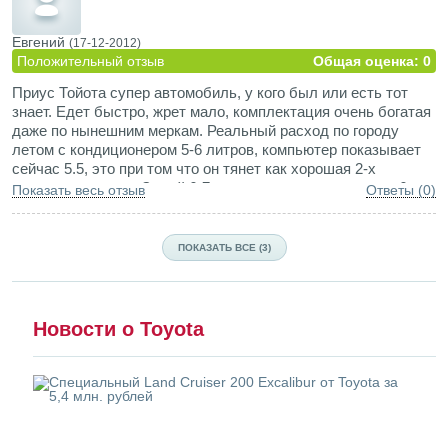
Евгений
(17-12-2012)
Положительный отзыв
Общая оценка: 0
Приус Тойота супер автомобиль, у кого был или есть тот
знает. Едет быстро, жрет мало, комплектация очень богатая
даже по нынешним меркам. Реальный расход по городу
летом с кондиционером 5-6 литров, компьютер показывает
сейчас 5.5, это при том что он тянет как хорошая 2-х
литровая машина. Зимой 6-7 литров ест, причем у меня 6
Показать весь отзыв
Ответы (0)
литров а у жены 7, хотя я езжу активней. Неохота долго все
описывать , есть полно отзывов в интернете, машина
простая на самом деле, крепкая. Обслуживаем в мираже,
ПОКАЗАТЬ ВСЕ (3)
хотя что там обслуживать , масло и фильтры только,
колодки больше ста тысяч ходят на нем. Подвеска простая
и крепкая, проверено плохими дорогами, диски
оригинальные тоже очень крепкие, попадал в большие ямы,
Новости о Toyota
резину рвал, грыжи были, но диски ровные остались. Мои
впечатления и отзывы о машинах toyota prius самые
хорошие.