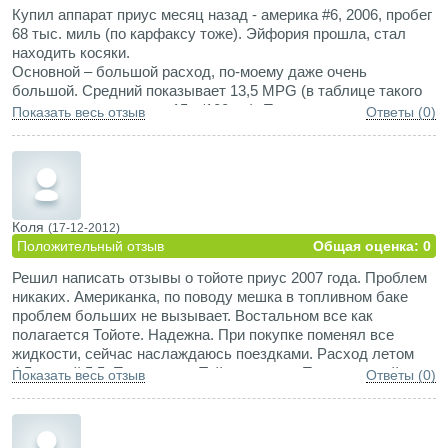
Купил аппарат приус месяц назад - америка #6, 2006, пробег
68 тыс. миль (по карфаксу тоже). Эйфория прошла, стал
находить косяки.
Основной – большой расход, по-моему даже очень
большой. Средний показывает 13,5 MPG (в таблице такого
нет, подозреваю около 15 л/100 км). Подскажите
Показать весь отзыв
Ответы (0)
пожалуйста, где еще искать? Что еще проверить? И вообще,
надо с этим что-то делать или смирится и жить так?
...обидно блин, так хорошо все начиналось.
Коля
(17-12-2012)
Положительный отзыв
Общая оценка: 0
Решил написать отзывы о тойоте приус 2007 года. Проблем
никаких. Американка, по поводу мешка в топливном баке
проблем больших не вызывает. Востальном все как
полагается Тойоте. Надежна. При покупке поменял все
жидкости, сейчас наслаждаюсь поездками. Расход летом
4.5, зимой 5.5. Поменяли в Тойота центре Пискаревский
Показать весь отзыв
Ответы (0)
помпу инвертора, бесплатно - это по акции. Кто еще думает
не думайте машина надежная. Но как и за любой машиной,
нужно следить и она тебе ответит тем же.