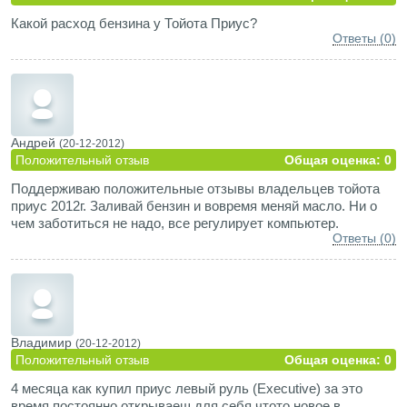
подпоры под спину появились, но нерегулируемые. Особое
Какой расход бензина у Тойота Приус?
отношение машина вызывает своими тормозами-педаль
Ответы (0)
требует очень аккуратного обращения: чуть передавил и
машина замедляется так, что можно слететь с седушки
Андрей
(20-12-2012)
Положительный отзыв
Общая оценка: 0
Поддерживаю положительные отзывы владельцев тойота
приус 2012г. Заливай бензин и вовремя меняй масло. Ни о
чем заботиться не надо, все регулирует компьютер.
Ответы (0)
Владимир
(20-12-2012)
Положительный отзыв
Общая оценка: 0
4 месяца как купил приус левый руль (Executive) за это
время постоянно открываеш для себя чтото новое в