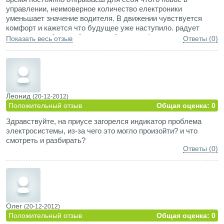
управлении, неимоверное количество електроники
уменьшает значение водителя. В движении чувствуется
комфорт и кажется что будущее уже наступило. радует
низкое потребление бензина и большая функциональность
Показать весь отзыв
Ответы (0)
авто. необычный внешний вид слегка ограничивает обзор, а
отсутствие шума при движении сбивает с толку пешиходов.
раньше ездил на Toyota Avensis не разу на подводила,
надеюсь что и Pius не подведет. Конечно по комфорту,
звукоизоляции, динамике Pius уступает другим машинам
премиум класа, но каждый раз на заправке чувствую что
Леонид
(20-12-2012)
сделал правельный выбор. кроме того Prius сразу
Положительный отзыв
Общая оценка: 0
становился предметом зависти каждого кому я разрешал
Здравствуйте, на приусе загорелся индикатор проблема
поездить, хотя у многих машины по дороже. будущее за
электросистемы, из-за чего это могло произойти? и что
гибридами. впечатления и отзывы только положительные.
смотреть и разбирать?
Ответы (0)
Олег
(20-12-2012)
Положительный отзыв
Общая оценка: 0