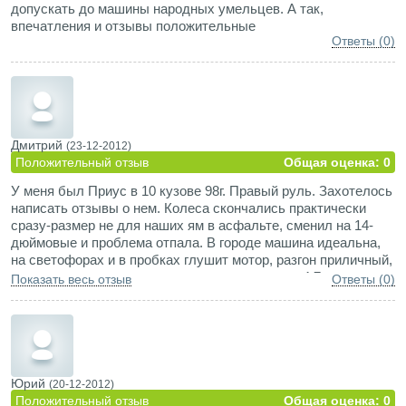
допускать до машины народных умельцев. А так,
впечатления и отзывы положительные
Ответы (0)
Дмитрий
(23-12-2012)
Положительный отзыв
Общая оценка: 0
У меня был Приус в 10 кузове 98г. Правый руль. Захотелось
написать отзывы о нем. Колеса скончались практически
сразу-размер не для наших ям в асфальте, сменил на 14-
дюймовые и проблема отпала. В городе машина идеальна,
на светофорах и в пробках глушит мотор, разгон приличный,
управляемость отменная, радиус разворота в 4,7 мерта
Показать весь отзыв
Ответы (0)
позволяет разворачиваться там, где только коротыши могут
вписаться. Климат-контроль-фича, к которой быстро
привыкаешь и без нее уже некомфортно, сиденья удобнее в
100 раз, чем на отечественных, но недостатки все же есть:
отсутствуют регулируемые подпоры под спину, в 10-м
кузове само сиденье коротковатое (как бы не скатиться), в
Юрий
(20-12-2012)
20-м кузове сиденья гораздо удобнее, по длине "выросло",
Положительный отзыв
Общая оценка: 0