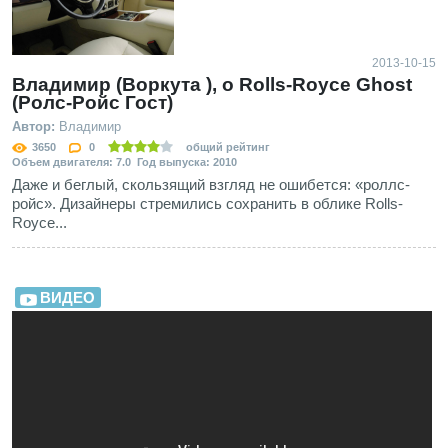
2013-10-15
Владимир (Воркута ), о Rolls-Royce Ghost
(Ролс-Ройс Гост)
Автор:
Владимир
3650
0
общий рейтинг
Объем двигателя: 7.0 Год выпуска: 2010
Даже и беглый, скользящий взгляд не ошибется: «роллс-
ройс». Дизайнеры стремились сохранить в облике Rolls-
Royce...
ВИДЕО