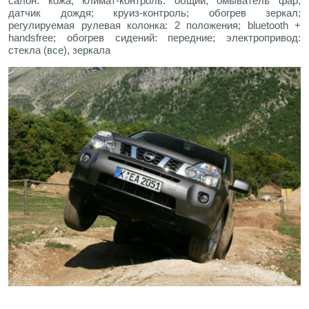
салон: кожа; климат-контроль: общий; омыватель фар;
датчик дождя; круиз-контроль; обогрев зеркал;
регулируемая рулевая колонка: 2 положения; bluetooth +
handsfree; обогрев сидений: передние; электропривод:
стекла (все), зеркала