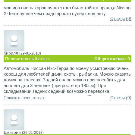
машина очень хорошая,до этого было тойота прадо,а Nissan
X-Terra лучше чем прадо,просто супер слов нету
Ответы (0)
Кирилл
(29-01-2013)
Положительный отзыв
Общая оценка: 0
Автомобиль Ниссан Икс-Терра по моему усмотрению очень
хорош для любителей дачи, охоты, рыбалки. Можно сказать
домик на колесах. Задний салон можно приспособить для
ночлега для 3 человек (при росте до 180см). При
складывании задних седений возможно перевозка
технических агрегатов, как культиватор "Викинг" и т.д.
Показать весь отзыв
Ответы (0)
Сиденья удобные, но в обслуживании требуют
изошренности (так, как их не мой пятна остаются даже от
воды). Машина боится холода (если долго стоит без
прогрева при -25 и более). При дальнейшей эксплуатации
повышается норма расхода ГСМ, сейчас расход 12-13л на
100 км, при заводской норме 10л. Слабое (тонкое, хрупкое)
Дмитрий
(29-01-2013)