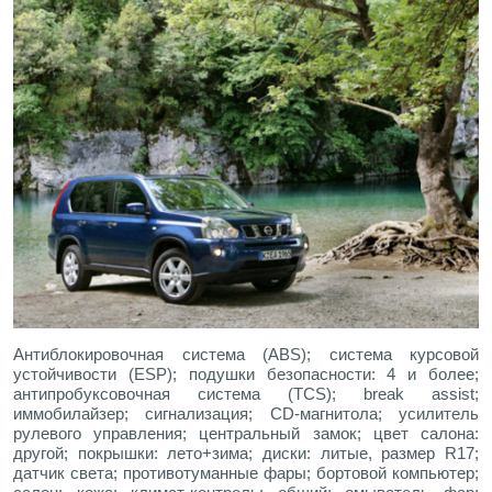
Антиблокировочная система (ABS); система курсовой
устойчивости (ESP); подушки безопасности: 4 и более;
антипробуксовочная система (TCS); break assist;
иммобилайзер; сигнализация; CD-магнитола; усилитель
рулевого управления; центральный замок; цвет салона:
другой; покрышки: лето+зима; диски: литые, размер R17;
датчик света; противотуманные фары; бортовой компьютер;