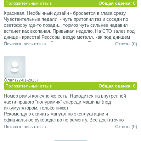
стело противотуманок (требует дополнительной защиты).
Положительный отзыв
Общая оценка: 0
Внешний дизайн замечательный. Внутренняя отделка так
Красивая. Необычный дизайн - бросается в глаза сразу.
себе (пойдет). Авто работяга. Продовать не собираюсь.
Чувствительные педали, - чуть притопил газ и соседи по
Удовлетворён полностью. Тем более бортовой компьютер
светофору где-то позади... тормоз чуть сильнее надавил
дает диагностику любой поломки, надо только знать как её
встанет как вкопаная. Привыкал неделю. На СТО залез под
пользоваться (описание есть в книге по эксплуатайции).
днище - красота! Рессоры, везде металл, как под днищем
Руль правый.
броневика какого-то. Салон - пластик. Протирается легко и
Показать весь отзыв
Ответы (0)
не пачкается. Парковался недавно - задел откуда-то
взявшийся железный надолб. Думал кузову хана - скрежет
такой. Вышел посмотреть. Пороги чуть выступают - порогом
отодвинул железяку. Ни царапины. - Возрадовался!
Маршрутка подрезала - толчок. Думал всё, приехали...
Маршруточник бампер щупает - все целое. Оказывается
Олег
(22-01-2013)
колесо высокое - я его бампер боковой резиной колеса
Положительный отзыв
Общая оценка: 0
отшлифовал. У обоих ни царапины. Гоняли по снежной
Номер рамы конечно же есть. Находится на внутренней
целине, трасса с крутыми поворотами - в десятке лучших по
части правого "полурамия" спереди машины (под
времени. Ест АИ 92 и причмокивает. Размеры - шикарные.
аккумулятором, только ниже)
Не бегемот как например Прадики, и не коротышка как CR-V.
Рекомендую скачать мануал по эксплуатации и
Крепко сбитая машина. Владею ею недолго, - но не продам
официальное руководство по ремонту. Всё достаточно
ни за какие коврижки если и она впредь меня не подведет.
богато представлено в Сети. Гугль в помощь
Надеюсь не подведет.
Показать весь отзыв
Ответы (0)