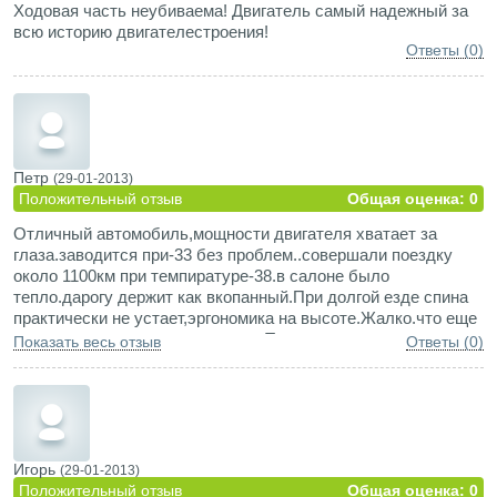
Ходовая часть неубиваема! Двигатель самый надежный за
всю историю двигателестроения!
Ответы (0)
Петр
(29-01-2013)
Положительный отзыв
Общая оценка: 0
Отличный автомобиль,мощности двигателя хватает за
глаза.заводится при-33 без проблем..совершали поездку
около 1100км при темпиратуре-38.в салоне было
тепло.дарогу держит как вкопанный.При долгой езде спина
практически не устает,эргономика на высоте.Жалко.что еще
мало это авто на наших дорогах.Так.что если у кого стоит
Показать весь отзыв
Ответы (0)
вопрос покупки..берите не пожалеете.
Игорь
(29-01-2013)
Положительный отзыв
Общая оценка: 0