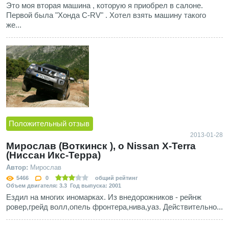
Это моя вторая машина , которую я приобрел в салоне.
Первой была "Хонда С-RV" . Хотел взять машину такого
же...
Положительный отзыв
2013-01-28
Мирослав (Воткинск ), о Nissan X-Terra
(Ниссан Икс-Терра)
Автор:
Мирослав
5466
0
общий рейтинг
Объем двигателя: 3.3 Год выпуска: 2001
Ездил на многих иномарках. Из внедорожников - рейнж
ровер,грейд волл,опель фронтера,нива,уаз. Действительно...