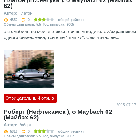
Платон (Ессентуки ), о Maybach 62 (Майбах
62)
Автор:
Платон
4852
0
общий рейтинг
Объем двигателя: 5.5 Год выпуска: 2005
автомобиль не мой, являюсь личным водителем/охранником
одного бизнесмена, той ещё "шишки". Сам лично не...
Отрицательный отзыв
2015-07-17
Роберт (Нефтекамск ), о Maybach 62
(Майбах 62)
Автор:
Роберт
5316
0
общий рейтинг
Объем двигателя: 5.5 Год выпуска: 2007