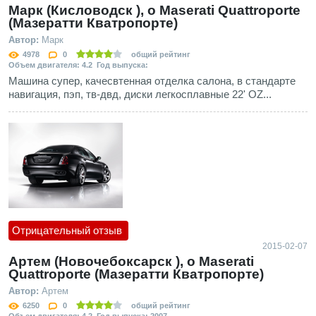
Марк (Кисловодск ), о Maserati Quattroporte
(Мазератти Кватропорте)
Автор:
Марк
4978
0
общий рейтинг
Объем двигателя: 4.2 Год выпуска:
Машина супер, качесвтенная отделка салона, в стандарте
навигация, пэп, тв-двд, диски легкосплавные 22' OZ...
Отрицательный отзыв
2015-02-07
Артем (Новочебоксарск ), о Maserati
Quattroporte (Мазератти Кватропорте)
Автор:
Артем
6250
0
общий рейтинг