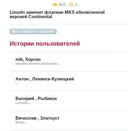
2971
0
Lincoln заменит флагман MKS обновленной
версией Continental
Все новости о Lincoln
Истории пользователей
mik, Херсон
машина используется как...
Антон , Ленинск-Кузнецкий
...
Валерий , Рыбинск
Lincoln,...
Вячеслав , Златоуст
Всем...