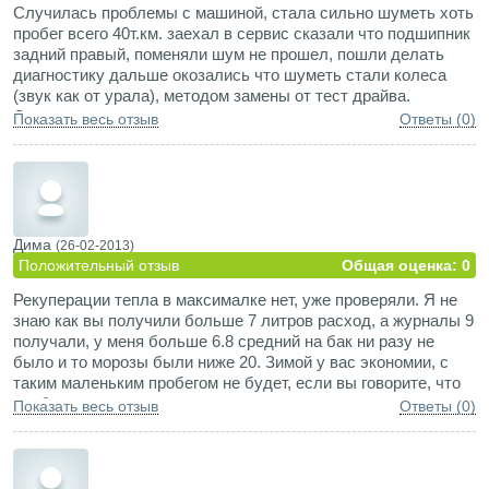
Случилась проблемы с машиной, стала сильно шуметь хоть
пробег всего 40т.км. заехал в сервис сказали что подшипник
задний правый, поменяли шум не прошел, пошли делать
диагностику дальше окозались что шуметь стали колеса
(звук как от урала), методом замены от тест драйва.
Сказали что гарантию на колеса дает производитель шин
Показать весь отзыв
Ответы (0)
(шины икохама адван а460, ставится и на короллы), написал
претензию икохама ответила менять не будет типа хранили
не надлежащим образом. Купил шины мишлен примаси хп,
машина стала еще тише и управляемой, но стала жеской и
тряской, теперь думаю опять менять резину на мягкую.
Думал покупая новую машину не придется тратить деньги на
Дима
(26-02-2013)
бракованные шины.
Положительный отзыв
Общая оценка: 0
Рекуперации тепла в максималке нет, уже проверяли. Я не
знаю как вы получили больше 7 литров расход, а журналы 9
получали, у меня больше 6.8 средний на бак ни разу не
было и то морозы были ниже 20. Зимой у вас экономии, с
таким маленьким пробегом не будет, если вы говорите, что
пробок нет, то мотор не успеет даже салон прогреть к тому
Показать весь отзыв
Ответы (0)
моменту как доедете до работы