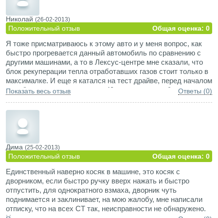
Николай
(26-02-2013)
Положительный отзыв
Общая оценка: 0
Я тоже присматриваюсь к этому авто и у меня вопрос, как
быстро прогревается данный автомобиль по сравнению с
другими машинами, а то в Лексус-центре мне сказали, что
блок рекуперации тепла отработавших газов стоит только в
максималке. И еще я катался на тест драйве, перед началом
мы обнулили расход и после 40 минут езды в обычном
Показать весь отзыв
Ответы (0)
стиле и режиме, расход составил 7,5л. Мне это кажется
многовато для прогретого движка в спокойном стиле
движения, т.к. я в основном передвигаюсь быстрее и
соответственно расход у меня составит литров 9-10. Средне
дневной маршрут у меня утром до работы 6км., после
простой (авто остыл) часа 2, далее короткие поездки с
Дима
(25-02-2013)
простоями по 3-5км. простой опять (авто остыл) и домой 6
Положительный отзыв
Общая оценка: 0
км. и это все без пробок. Вопрос какой у меня на твой взгляд
Единственный наверно косяк в машине, это косяк с
должен выйти расход топлива (будет ли экономия). Сейчас
дворником, если быстро ручку вверх нажать и быстро
я передвигаюсь на Ниссан Теана и мой расход составляет
отпустить, для однократного взмаха, дворник чуть
15-16л.
поднимается и заклинивает, на мою жалобу, мне написали
отписку, что на всех СТ так, неисправности не обнаружено.
На этом минусы и придирки закончились.