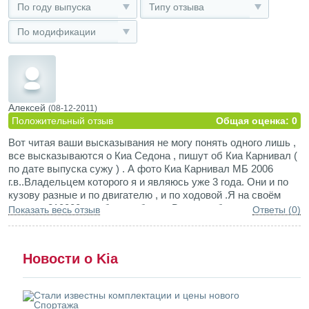
По году выпуска
Типу отзыва
По модификации
Алексей
(08-12-2011)
Положительный отзыв
Общая оценка: 0
Вот читая ваши высказывания не могу понять одного лишь ,
все высказываются о Киа Седона , пишут об Киа Карнивал (
по дате выпуска сужу ) . А фото Киа Карнивал МБ 2006
г.в..Владельцем которого я и являюсь уже 3 года. Они и по
кузову разные и по двигателю , и по ходовой .Я на своём
прошол 210000км и без проблем . Вопросы будут пишите
Показать весь отзыв
Ответы (0)
отвечу .
Новости о Kia