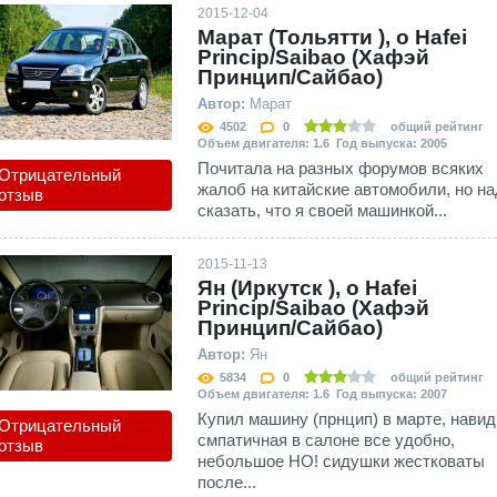
2015-12-04
Марат (Тольятти ), о Hafei
Princip/Saibao (Хафэй
Принцип/Сайбао)
Автор:
Марат
4502
0
общий рейтинг
Объем двигателя: 1.6 Год выпуска: 2005
Почитала на разных форумов всяких
Отрицательный
жалоб на китайские автомобили, но на
отзыв
сказать, что я своей машинкой...
2015-11-13
Ян (Иркутск ), о Hafei
Princip/Saibao (Хафэй
Принцип/Сайбао)
Автор:
Ян
5834
0
общий рейтинг
Объем двигателя: 1.6 Год выпуска: 2007
Купил машину (прнцип) в марте, навид
Отрицательный
смпатичная в салоне все удобно,
отзыв
небольшое НО! сидушки жестковаты
после...