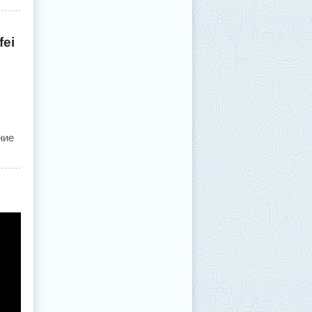
fei
ние