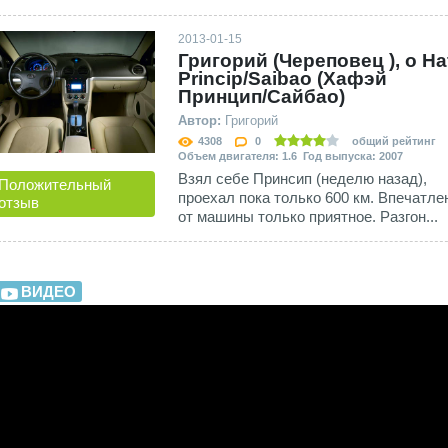
2013-01-15
Григорий (Череповец ), о Ha
Princip/Saibao (Хафэй
Принцип/Сайбао)
Автор:
Григорий
4308
0
общий рейтинг
Объем двигателя: 1.6 Год выпуска: 2007
Взял себе Принсип (неделю назад),
Положительный
проехал пока только 600 км. Впечатле
отзыв
от машины только приятное. Разгон...
ВИДЕО