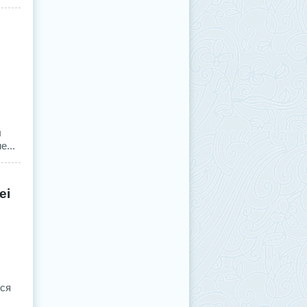
ы
...
ei
лся