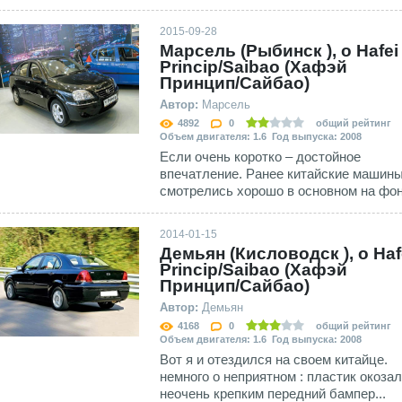
2015-09-28
Марсель (Рыбинск ), о Hafei
Princip/Saibao (Хафэй
Принцип/Сайбао)
Автор:
Марсель
4892
0
общий рейтинг
Объем двигателя: 1.6 Год выпуска: 2008
Если очень коротко – достойное
впечатление. Ранее китайские машин
смотрелись хорошо в основном на фоне
2014-01-15
Демьян (Кисловодск ), о Haf
Princip/Saibao (Хафэй
Принцип/Сайбао)
Автор:
Демьян
4168
0
общий рейтинг
Объем двигателя: 1.6 Год выпуска: 2008
Вот я и отездился на своем китайце.
немного о неприятном : пластик окоза
неочень крепким передний бампер...