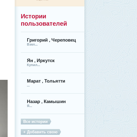
Истории
пользователей
Григорий , Череповец
Взял...
Ян , Иркутск
Купил...
Марат , Тольятти
...
Назар , Камышин
Я...
Все истории
+ Добавить свою