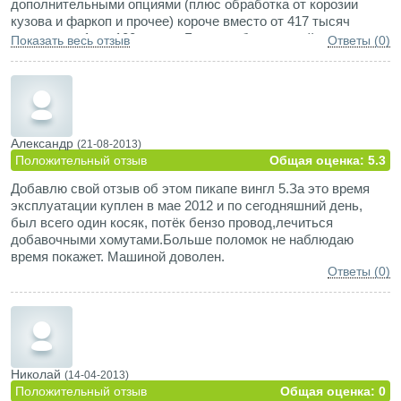
дополнительными опциями (плюс обработка от корозии
люду.Проходимость оцениваю на 3+ или 4- кому как.Итог-
кузова и фаркоп и прочее) короче вместо от 417 тысяч
нормальная рабочая лошадка с неприхотливым аппетитом
вышло под 1 мл 100 тысяч. Боялись брать китайца но в
10 л на сотню .нормальной удобной загрузкой до 700кг-
Показать весь отзыв
Ответы (0)
целом машина хорошая (постоянно находится что и куда
пробовал.Следующую буду брать такую же-это факт
перевезти). Из минусов: прошоркался до ржавчины кузов из
нутри (не знали, бросили на пол резинку - не делайте
так!!!!!); не могу понять, что с обдувом лобового стекла -
чуть похолодает или дождь - стекло сразу запотевшее или
печка на всю или кондиционер обязательно приходится
Александр
(21-08-2013)
включать (кстати печка слабенькая). В кузове возили
Положительный отзыв
Общая оценка: 5.3
муровые блоки, хотя и не перегружали, а теперь рессоры
Добавлю свой отзыв об этом пикапе вингл 5.За это время
похрустывают на кочках.
эксплуатации куплен в мае 2012 и по сегодняшний день,
был всего один косяк, потёк бензо провод,лечиться
добавочными хомутами.Больше поломок не наблюдаю
время покажет. Машиной доволен.
Ответы (0)
Николай
(14-04-2013)
Положительный отзыв
Общая оценка: 0