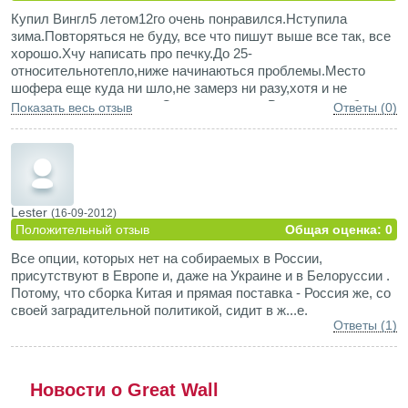
Купил Вингл5 летом12го очень понравился.Нступила
зима.Повторяться не буду, все что пишут выше все так, все
хорошо.Хчу написать про печку.До 25-
относительнотепло,ниже начинаються проблемы.Место
шофера еще куда ни шло,не замерз ни разу,хотя и не
жарко,а вот пассажиры.Соседнее место.В ноги вроде бы
Показать весь отзыв
Ответы (0)
теплый кое как, а в колени,через бордачек ледяной.Стыки в
самой печке заклеил скотчем помогло мало.Подскажите что
делать?
Lester
(16-09-2012)
Положительный отзыв
Общая оценка: 0
Все опции, которых нет на собираемых в России,
присутствуют в Европе и, даже на Украине и в Белоруссии .
Потому, что сборка Китая и прямая поставка - Россия же, со
своей заградительной политикой, сидит в ж...е.
Ответы (1)
Новости о Great Wall