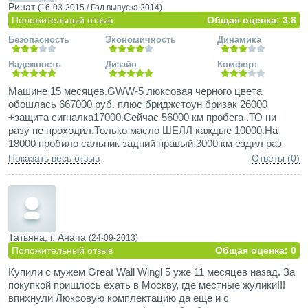
Ринат
(16-03-2015 /
Год выпуска
2014)
Положительный отзыв
Общая оценка: 3.8
Безопасность
Экономичность
Динамика
Надежность
Дизайн
Комфорт
Машине 15 месяцев.GWW-5 люксовая черного цвета
обошлась 667000 руб. плюс бриджстоун бризак 26000
+защита сигналка17000.Сейчас 56000 км пробега .ТО ни
разу не проходил.Только масло ШЕЛЛ каждые 10000.На
18000 пробило сальник задний правый.3000 км ездил раз
пять доливал в мост - не было времени заниматься.Заказ
Показать весь отзыв
Ответы (0)
сальника-5 дней цена 250 руб+1000 автосервису отдал.Это
все из неполадок.Остальное сам наработал-сперва косулю
сбил ночь была выскочила бедолага а у меня
120.противотуманка правая пострадала и чуть выше бампер
треснул.Зимой Инфинити FX ДОГНАЛ скорость небольшая
была но мороз под 30.Решетка лопнула но продержится еще
Татьяна, г. Анапа
(24-09-2013)
долго.ПЕЧКА ГАВ... реально ниже 20 по ногам холод.Окно
Положительный отзыв
Общая оценка: 0
без обдува потеет .Шумка хороша.музыка на 3-.Машину
Купили с мужем Great Wall Wingl 5 уже 11 месяцев назад. За
брал для работы . 2 ГЕНЕРАТОРА сварочные прибамбасы
покупкой пришлось ехать в Москву, где местные жулики!!!
болгарки пропановый баллон 2 3м лестницы бригада в
впихнули Люксовую комплектацию да еще и с
кабине .Что еще надо неизбалованному рабочему