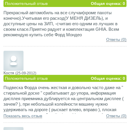
Положительный отзыв
Общая оценка: 0
Прекрасный автомобиль на все случаи(кроме пахоты
конечно).Учитывая его расход(У МЕНЯ ДИЗЕЛЬ), и
доступные цены на ЗИП, -считаю его одним из лучших в
своем класе.Приятно радует и комплектация GHIA. Всем
рекомендую купить себе Форд Мондео
Ответы (0)
Костя
(25-09-2012)
Положительный отзыв
Общая оценка: 0
Подвеска Форда очень жесткая и довольно часто даже на "
стиральной доске " срабатывает до упора, информация
дисплея приемника дублируется на центральном дисплее (
зачем? ), при небольшой колейности машину нужно
удерживать на дороге ( рыскает влево, вправо ), плохая
шумоизоляция и др. Дизайн Форд Мондео на любителя
Показать весь отзыв
Ответы (0)