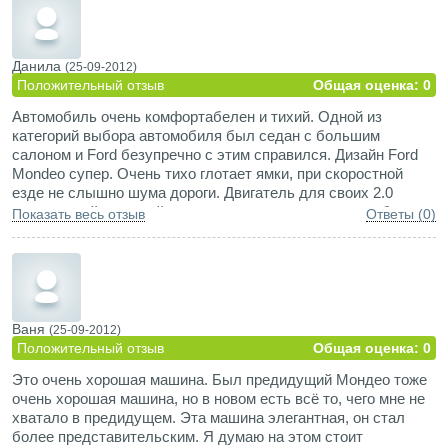
Данила
(25-09-2012)
Положительный отзыв
Общая оценка: 0
Автомобиль очень комфортабелен и тихий. Одной из
категорий выбора автомобиля был седан с большим
салоном и Ford безупречно с этим справился. Дизайн Ford
Mondeo супер. Очень тихо глотает ямки, при скоростной
езде не слышно шума дороги. Двигатель для своих 2.0
очень живой и резвый. стекла высокие что очень удобно в
Показать весь отзыв
Ответы (0)
отличии от многих авто где кажется будто ты в танке.
Ваня
(25-09-2012)
Положительный отзыв
Общая оценка: 0
Это очень хорошая машина. Был предидущий Мондео тоже
очень хорошая машина, но в новом есть всё то, чего мне не
хватало в предидущем. Эта машина элегантная, он стал
более представительским. Я думаю на этом стоит