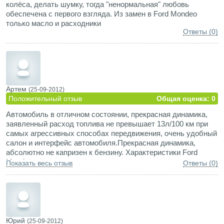
колёса, делать шумку, тогда "ненормальная" любовь
Подвеска издает постукивания клацания, на сервисе козлы
обеспечена с первого взгляда. Из замен в Ford Mondeo
сказали норма. Начал было напрягать стук оказалось
только масло и расходники
тросик ручника, лечили просто, подмотали в уши крепежа
Ответы (0)
изоленту пропал стук. клиренс авто это вобше одна боль, на
просёлок лутше не ехать цепляет всё.
Артем
(25-09-2012)
Положительный отзыв
Общая оценка: 0
Автомобиль в отличном состоянии, прекрасная динамика,
заявленный расход топлива не превышает 13л/100 км при
самых агрессивных способах передвижения, очень удобный
салон и интерфейс автомобиля.Прекрасная динамика,
абсолютно не капризен к бензину. Характеристики Ford
Mondeo самые лучшие
Показать весь отзыв
Ответы (0)
Юрий
(25-09-2012)