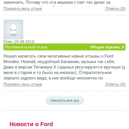
закончить. Потому что эта машина стоит тех денег за
которые она продаётся. Проблемы Форд Мондео о себе еще
Показать весь отзыв
Ответы (0)
знать не дали
Олег
(25-09-2012)
Положительный отзыв
Общая оценка: 0
Решил написать свои негативные новые отзывы о Ford
Mondeo. Низкий, неудобный багажник, музыка так себе.
Даже в версии Титаниум Х сиденья регулируются вручную (у
меня в старом и то было на кнопках). Отвратительное
зеркало заднего вида, в них вообще непонятно по
расстоянию кто-где находится. Автомат не сильно
Показать весь отзыв
Ответы (0)
расторопный. Не совсем информативный компьютер с
показаниями. Зимой берите с собой лопату если снега много
навалит, придется часто копать.
ПОКАЗАТЬ ВСЕ (34)
Новости о Ford