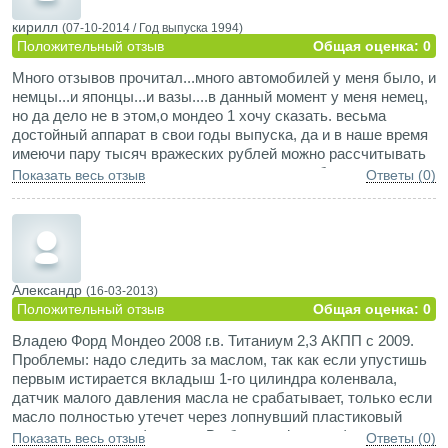
кирилл
(07-10-2014 /
Год выпуска
1994)
Положительный отзыв
Общая оценка: 0
Много отзывов прочитал...много автомобилей у меня было, и
немцы...и японцы...и вазы....в данный момент у меня немец,
но да дело не в этом,о мондео 1 хочу сказать. весьма
достойный аппарат в свои годы выпуска, да и в наше время
имеючи пару тысяч вражеских рублей можно рассчитывать
на его покупку. есть еще один момент...чья сборка ,мне
Показать весь отзыв
Ответы (0)
достался немецкой сборки, не могу точно сказать на что это
влияет, но проблем у меня с фордом практически не было.
мотор кпп кузов электроника насос инжектор рейка ....в
общем и целом поискать бы таких на других иномарках
данных лет, для сравнения мой Мондео был 1994 года у
меня он был с 2009-2013г. за это время я намотал 150000,
Александр
(16-03-2013)
вовремя все менял, за всем следил.....мотор1.8 для ее веса
Положительный отзыв
Общая оценка: 0
маловат...но хватало DOCH 16кл работал как часы. были
Владею Форд Мондео 2008 г.в. Титаниум 2,3 АКПП с 2009.
моменты....попадал в дтп....кузов поражал своей
Проблемы: надо следить за маслом, так как если упустишь
устойчивостью к краштестам....ровнял вытягивал...да и не
первым истирается вкладыш 1-го цилиндра коленвала,
особо критично ему доставалось, по отношению к моим
датчик малого давления масла не срабатывает, только если
оппонентам их ремонт печальнее выглядел. поражает
масло полностью утечет через лопнувший пластиковый
выносливость этого авто,безопасность.
корпус масленого фильтра. В общем у Форда официально
И пару советов желающим приобрести мондео 1- 2 не
Показать весь отзыв
Ответы (0)