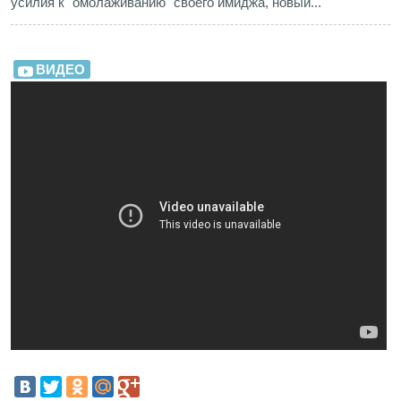
усилия к "омолаживанию" своего имиджа, новый...
ВИДЕО