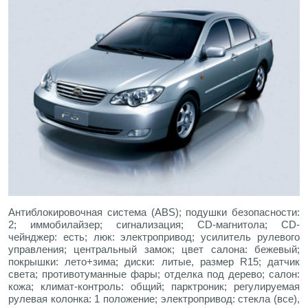
Антиблокировочная система (ABS); подушки безопасности:
2; иммобилайзер; сигнализация; CD-магнитола; CD-
чейнджер: есть; люк: электропривод; усилитель рулевого
управления; центральный замок; цвет салона: бежевый;
покрышки: лето+зима; диски: литые, размер R15; датчик
света; противотуманные фары; отделка под дерево; салон:
кожа; климат-контроль: общий; парктроник; регулируемая
рулевая колонка: 1 положение; электропривод: стекла (все),